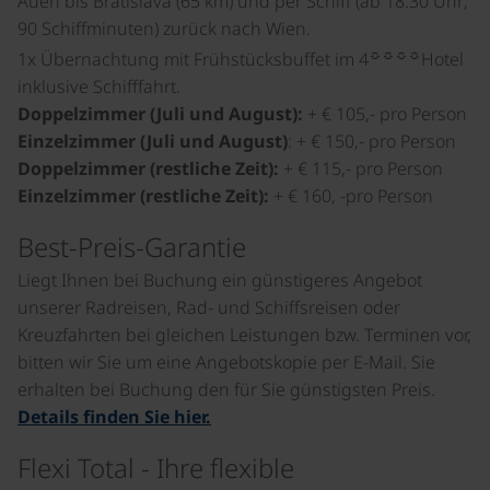
Auen bis Bratislava (65 km) und per Schiff (ab 18:30 Uhr;
90 Schiffminuten) zurück nach Wien.
☼☼☼☼
1x Übernachtung mit Frühstücksbuffet im 4
Hotel
inklusive Schifffahrt.
Doppelzimmer (Juli und August):
+ € 105,- pro Person
Einzelzimmer (Juli und August)
: + € 150,- pro Person
Doppelzimmer (restliche Zeit):
+ € 115,- pro Person
Einzelzimmer (restliche Zeit):
+ € 160, -pro Person
Best-Preis-Garantie
Liegt Ihnen bei Buchung ein günstigeres Angebot
unserer Radreisen, Rad- und Schiffsreisen oder
Kreuzfahrten bei gleichen Leistungen bzw. Terminen vor,
bitten wir Sie um eine Angebotskopie per E-Mail. Sie
erhalten bei Buchung den für Sie günstigsten Preis.
Details finden Sie hier.
Flexi Total - Ihre flexible