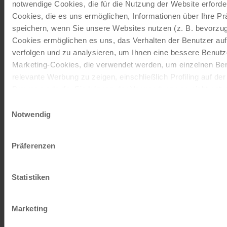
notwendige Cookies, die für die Nutzung der Website erforder
Mehr lesen
Cookies, die es uns ermöglichen, Informationen über Ihre P
speichern, wenn Sie unsere Websites nutzen (z. B. bevorzugt
ab
€ 90,-
Cookies ermöglichen es uns, das Verhalten der Benutzer au
©
verfolgen und zu analysieren, um Ihnen eine bessere Benutze
Tourenrad Damen
Marketing-Cookies, die verwendet werden, um einzelnen Ben
7 Gänge | 28"
relevante Werbung zu zeigen, einschließlich Profiling auf de
Browserverlaufs. Sie können der Verwendung von nicht not
Das 7-Gang Tourenrad mit Rücktrittbremse ist von den
zustimmen, indem Sie auf die Schaltfläche "Alle akzeptieren"
Marken Schauff oder Kalkhoff. Die Firma Schauff stellt
Einwilligungsauswahl
entscheiden, nur notwendige Cookies zu verwenden, indem S
Notwendig
seit 1945…
klicken.
Mehr lesen
Impressum
Datenschutz
Präferenzen
ab
€ 90,-
©
Statistiken
Tourenrad Herren
21 Gänge | 28"
Marketing
Das 21-Gang Tourenrad mit Freilauffunktion ist von den