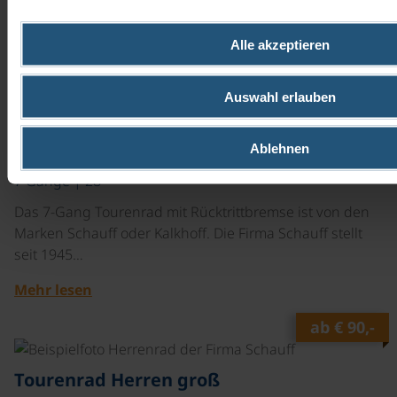
Marken Schauff oder Kalkhoff. Die Firma Schauff stellt
seit 1945…
Alle akzeptieren
Mehr lesen
Auswahl erlauben
ab
€ 90,-
©
Ablehnen
Tourenrad Herren
7 Gänge | 28"
Das 7-Gang Tourenrad mit Rücktrittbremse ist von den
Marken Schauff oder Kalkhoff. Die Firma Schauff stellt
seit 1945…
Mehr lesen
ab
€ 90,-
©
Tourenrad Herren groß