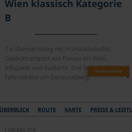
Wien klassisch Kategorie
B
7 x Übernachtung mit Frühstücksbuffet,
Gepäcktransport von Passau bis Wien,
Infopaket und Radkarte. Ihre individuelle
Herbst-Aktion
Fahrradreise am Donauradweg.
ÜBERBLICK
ROUTE
KARTE
PREISE & LEIS
ÜBERBLICK