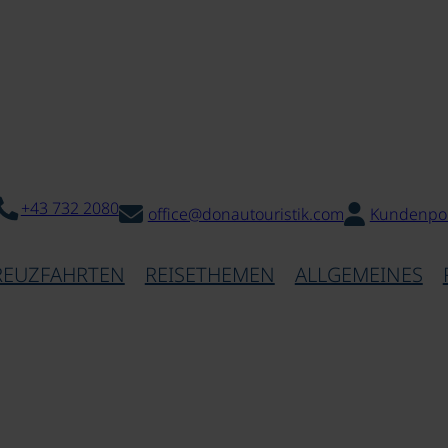
+43 732 2080
office@donautouristik.com
Kundenpor
REUZFAHRTEN
REISETHEMEN
ALLGEMEINES