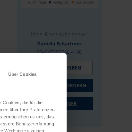
auf Anfrage
verfügbar
ausgewählt
Ihre Kontaktperson
Daniela Schachner
0043/732/2080-4180
E-MAIL SCHREIBEN
Über Cookies
ANGEBOT ANFORDERN
 Cookies, die für die
PREISRECHNER
onen über Ihre Präferenzen
es ermöglichen es uns, das
 bessere Benutzererfahrung
nte Werbung zu zeigen,