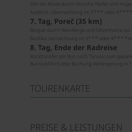
Von der Küste durch istrische Dörfer und Hügel
☼☼☼
☼☼☼
Ausblick. Übernachtung im 3
oder 4
7. Tag, Poreč (35 km)
Bergab durch Weinberge und Olivenhaine zur Kü
☼☼☼
☼☼☼☼
Basilika. bernachtung im 3
oder 4
Ho
8. Tag, Ende der Radreise
Rücktransfer per Bus nach Tarvisio zum gepar
Busrückfahrt) oder Buchung Verlängerung in Tr
TOURENKARTE
PREISE & LEISTUNGEN