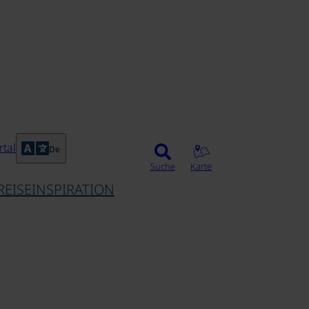
©
tal
De
Suche
Karte
REISEINSPIRATION