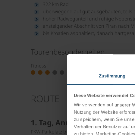
322 km Rad
überwiegend auf gut ausgebauten, teils
hoher Radweganteil und ruhige Nebenst
ansteigender Abschnitt von Piran nach 
bis Kroatien asphaltiert, danach hartges
Tourenbesonderheiten
Fitness
Qualität der Ra
Zustimmung
ROUTE
Diese Website verwendet C
Wir verwenden auf unserer We
Nutzung der Website erforder
zu speichern, wenn Sie unser
1. Tag, Anreise nach Tarvisio
Verhalten der Benutzer auf u
PKW-Parkplatz beim Hotel oder in der Nähe. Ihr L
zu bieten. Marketing-Cookies