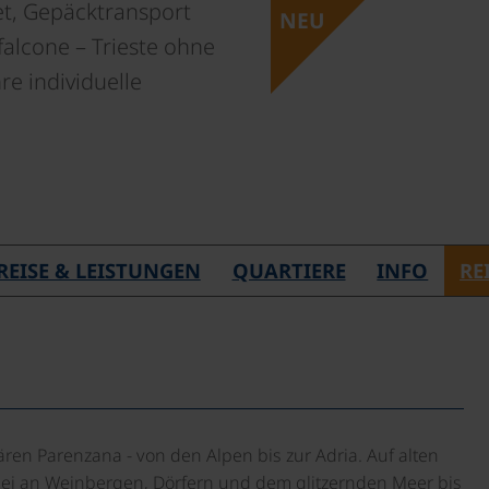
et, Gepäcktransport
NEU
falcone – Trieste ohne
re individuelle
REISE & LEISTUNGEN
QUARTIERE
INFO
RE
ren Parenzana - von den Alpen bis zur Adria. Auf alten
rbei an Weinbergen, Dörfern und dem glitzernden Meer bis