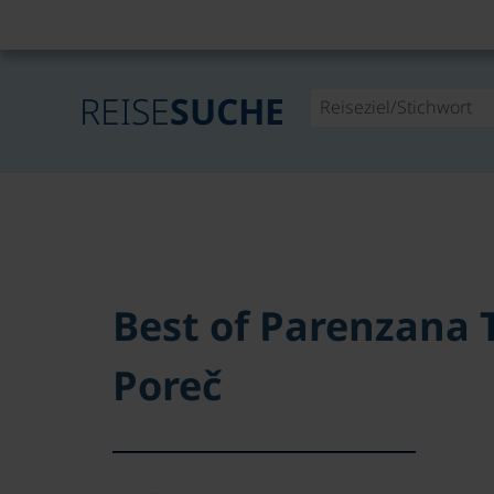
REISE
SUCHE
Best of Parenzana T
Poreč