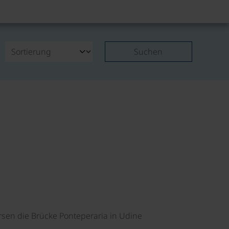
Suchen
©