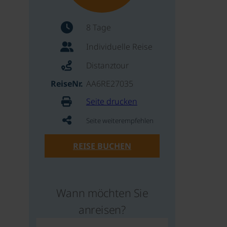
8 Tage
Individuelle Reise
Distanztour
ReiseNr.
AA6RE27035
Seite drucken
Seite weiterempfehlen
REISE BUCHEN
Wann möchten Sie
anreisen?