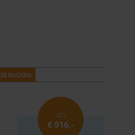
ISE BUCHEN
ab
€ 916,-