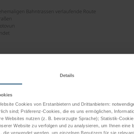
 ehemaligen Bahntrassen verlaufende Route
raßen
Motovun
andet
dwege
Beschilderung
Details
ookies
bsite Cookies von Erstanbietern und Drittanbietern: notwendige
lich sind; Präferenz-Cookies, die es uns ermöglichen, Informati
e Websites nutzen (z. B. bevorzugte Sprache); Statistik-Cooki
nserer Website zu verfolgen und zu analysieren, um Ihnen eine
eihrad (falls gebucht) steht im Hotel für Sie bereit.
, die verwendet werden, um einzelnen Benutzern für sie releva