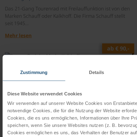
Das 21-Gang Tourenrad mit Freilauffunktion ist von den
Marken Schauff oder Kalkhoff. Die Firma Schauff stellt
seit 1945…
Mehr lesen
ab
€ 90,-
©
Tourenrad Damen
Zustimmung
Details
7 Gänge | 28"
Das 7-Gang Tourenrad mit Rücktrittbremse ist von den
Marken Schauff oder Kalkhoff. Die Firma Schauff stellt
Diese Website verwendet Cookies
seit 1945…
Wir verwenden auf unserer Website Cookies von Erstanbieter
notwendige Cookies, die für die Nutzung der Website erforder
Mehr lesen
Cookies, die es uns ermöglichen, Informationen über Ihre P
ab
€ 90,-
speichern, wenn Sie unsere Websites nutzen (z. B. bevorzugt
Cookies ermöglichen es uns, das Verhalten der Benutzer au
©