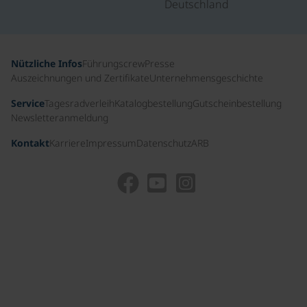
Deutschland
Nützliche Infos
Führungscrew
Presse
Auszeichnungen und Zertifikate
Unternehmensgeschichte
Service
Tagesradverleih
Katalogbestellung
Gutscheinbestellung
Newsletteranmeldung
Kontakt
Karriere
Impressum
Datenschutz
ARB