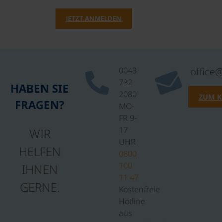
JETZT ANMELDEN
0043
office
732
HABEN SIE
2080
ZUM 
FRAGEN?
MO-
FR 9-
17
WIR
UHR
HELFEN
0800
100
IHNEN
11 47
GERNE.
Kostenfreie
Hotline
aus