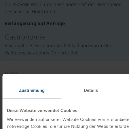
die reizvolle Wald- und Seenlandschaft der Pirschheide,
besticht das Hotel durch…
Verlängerung auf Anfrage
Gastronomie
Reichhaltiges Frühstücksbuffet kalt und warm. Bei
Halbpension abends Dinnerbuffet.
INFO
Zustimmung
Details
Ihre Leihräder
ab
€ 90,-
©
Diese Website verwendet Cookies
Tourenrad Damen
Wir verwenden auf unserer Website Cookies von Erstanbieter
21 Gänge | 28"
notwendige Cookies, die für die Nutzung der Website erforder