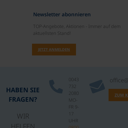
Newsletter abonnieren
TOP-Angebote, Aktionen - Immer auf dem
aktuellsten Stand!
JETZT ANMELDEN
0043
office
732
HABEN SIE
2080
ZUM 
FRAGEN?
MO-
FR 9-
17
WIR
UHR
HELFEN
0800