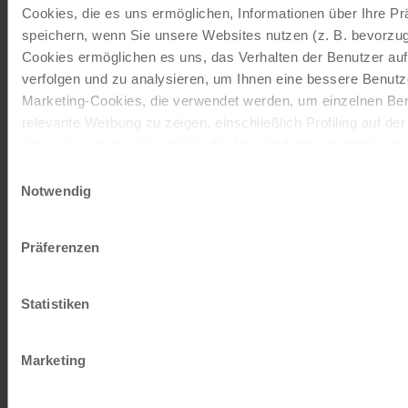
Cookies, die es uns ermöglichen, Informationen über Ihre P
Das 21-Gang Tourenrad mit Freilauffunktion ist von den
speichern, wenn Sie unsere Websites nutzen (z. B. bevorzugt
Marken Schauff oder Kalkhoff. Die Firma Schauff stellt
Cookies ermöglichen es uns, das Verhalten der Benutzer au
seit 1945…
verfolgen und zu analysieren, um Ihnen eine bessere Benutze
Mehr lesen
Marketing-Cookies, die verwendet werden, um einzelnen Ben
relevante Werbung zu zeigen, einschließlich Profiling auf de
ab
€ 90,-
Browserverlaufs. Sie können der Verwendung von nicht not
©
zustimmen, indem Sie auf die Schaltfläche "Alle akzeptieren"
Einwilligungsauswahl
Tourenrad Damen
entscheiden, nur notwendige Cookies zu verwenden, indem S
Notwendig
klicken.
7 Gänge | 28"
Impressum
Datenschutz
Das 7-Gang Tourenrad mit Rücktrittbremse ist von den
Präferenzen
Marken Schauff oder Kalkhoff. Die Firma Schauff stellt
seit 1945…
Statistiken
Mehr lesen
Marketing
ab
€ 90,-
©