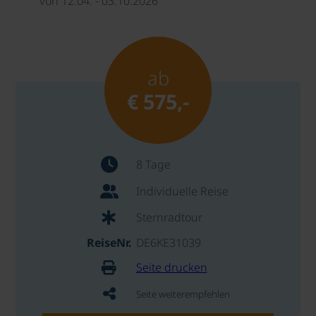
von 12.04. - 03.10.2026
ab
€ 575,-
8 Tage
Individuelle Reise
Sternradtour
ReiseNr.
DE6KE31039
Seite drucken
Seite weiterempfehlen