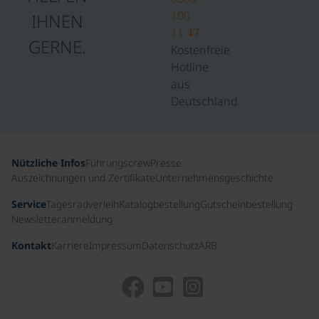
100
IHNEN
11 47
GERNE.
Kostenfreie
Hotline
aus
Deutschland
Nützliche Infos
Führungscrew
Presse
Auszeichnungen und Zertifikate
Unternehmensgeschichte
Service
Tagesradverleih
Katalogbestellung
Gutscheinbestellung
Newsletteranmeldung
Kontakt
Karriere
Impressum
Datenschutz
ARB