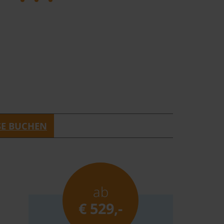
SE BUCHEN
ab
€ 529,-