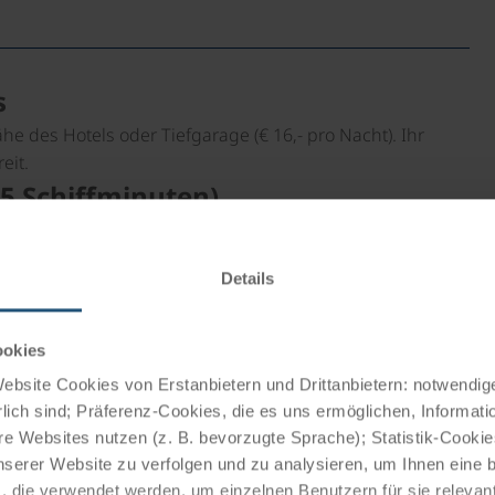
s
ähe des Hotels oder Tiefgarage (€ 16,- pro Nacht). Ihr
eit.
5 Schiffminuten)
g Stift Melk; zurück per Rad vorbei an den bekannten
chen Einkehrmöglichkeiten bei Weinbauern (= Heurigen).
Details
40 km Rad, 60 Bahnminuten)
htigung von Schloss Rosenburg. Am ebenen Kamptal-
ookies
 38 Bahnminuten)
bsite Cookies von Erstanbietern und Drittanbietern: notwendige
lich sind; Präferenz-Cookies, die es uns ermöglichen, Informati
es fertiges Atomkraftwerk der Welt, das nicht in Betrieb
e Websites nutzen (z. B. bevorzugte Sprache); Statistik-Cooki
onales Festival 14. August - 6. September.). Zurück per
nserer Website zu verfolgen und zu analysieren, um Ihnen eine
, die verwendet werden, um einzelnen Benutzern für sie releva