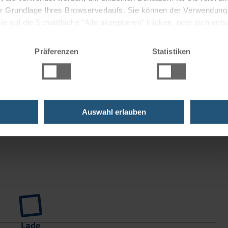
nstmeile (56 km)
 der Grundlage Ihres Browserverlaufs. Sie können der Verwendun
ividuelle Besichtigung. Weiter nach Altenwörth. Zurück
 auf die Schaltfläche "Alle akzeptieren" klicken, oder sich ent
Sie auf " Ablehnen" klicken.
m, 210 hm)
Präferenzen
Statistiken
ter Göttweig (Weltkulturerbe) und zurück.
Auswahl erlauben
Lade