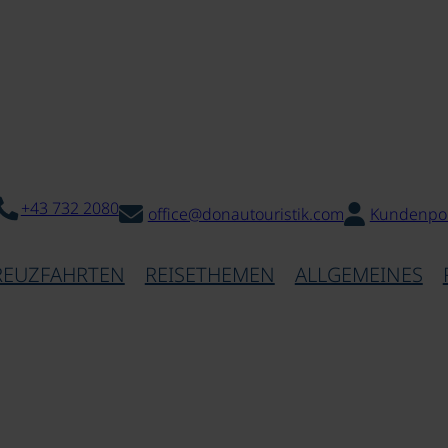
+43 732 2080
office@donautouristik.com
Kundenpor
REUZFAHRTEN
REISETHEMEN
ALLGEMEINES