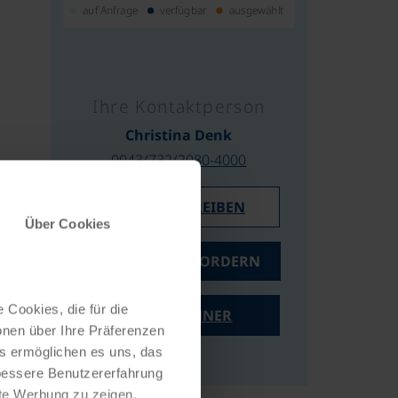
auf Anfrage
verfügbar
ausgewählt
Ihre Kontaktperson
Christina Denk
0043/732/2080-4000
E-MAIL SCHREIBEN
Über Cookies
ANGEBOT ANFORDERN
 Cookies, die für die
PREISRECHNER
onen über Ihre Präferenzen
es ermöglichen es uns, das
 bessere Benutzererfahrung
nte Werbung zu zeigen,