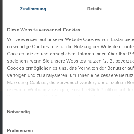
perfect gift.
Zustimmung
Details
ORDER NOW
Diese Website verwendet Cookies
Wir verwenden auf unserer Website Cookies von Erstanbieter
Subscribe to our newsletter
notwendige Cookies, die für die Nutzung der Website erforder
Cookies, die es uns ermöglichen, Informationen über Ihre P
TOP offers, promotions - Always up to date!
speichern, wenn Sie unsere Websites nutzen (z. B. bevorzugt
Cookies ermöglichen es uns, das Verhalten der Benutzer au
REGISTER NOW
verfolgen und zu analysieren, um Ihnen eine bessere Benutze
Marketing-Cookies, die verwendet werden, um einzelnen Ben
relevante Werbung zu zeigen, einschließlich Profiling auf de
Browserverlaufs. Sie können der Verwendung von nicht not
0043
office
zustimmen, indem Sie auf die Schaltfläche "Alle akzeptieren"
Einwilligungsauswahl
732
entscheiden, nur notwendige Cookies zu verwenden, indem S
Notwendig
DO YOU
2080
klicken.
TO TH
HAVE ANY
MON-
Impressum
Datenschutz
Präferenzen
FRI