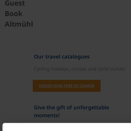
Guest
Book
Altmühl
Our travel catalogues
Cycling holidays, cruises and cycle cruises
ORDER NOW FREE OF CHARGE
Give the gift of unforgettable
moments!
With a travel voucher you always have the