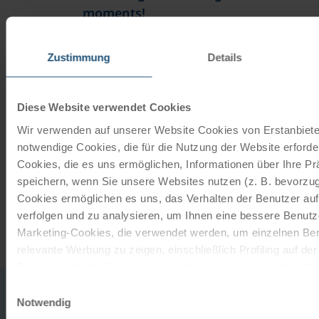
moments!
With a travel voucher you always have the
Zustimmung
Details
perfect gift.
ORDER NOW
Diese Website verwendet Cookies
Wir verwenden auf unserer Website Cookies von Erstanbieter
notwendige Cookies, die für die Nutzung der Website erforder
Subscribe to our newsletter
Cookies, die es uns ermöglichen, Informationen über Ihre P
speichern, wenn Sie unsere Websites nutzen (z. B. bevorzugt
TOP offers, promotions - Always up to date!
Cookies ermöglichen es uns, das Verhalten der Benutzer au
verfolgen und zu analysieren, um Ihnen eine bessere Benutze
REGISTER NOW
Marketing-Cookies, die verwendet werden, um einzelnen Ben
relevante Werbung zu zeigen, einschließlich Profiling auf de
Browserverlaufs. Sie können der Verwendung von nicht not
zustimmen, indem Sie auf die Schaltfläche "Alle akzeptieren"
Einwilligungsauswahl
0043
office
entscheiden, nur notwendige Cookies zu verwenden, indem S
Notwendig
732
klicken.