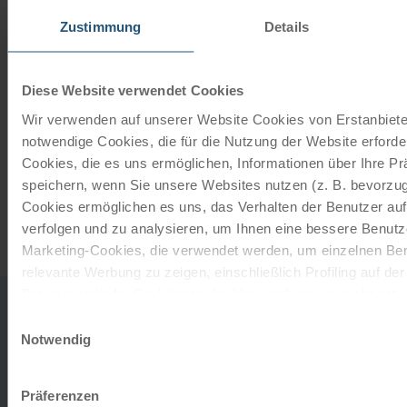
perfect gift.
Zustimmung
Details
ORDER NOW
Diese Website verwendet Cookies
Wir verwenden auf unserer Website Cookies von Erstanbieter
Subscribe to our newsletter
notwendige Cookies, die für die Nutzung der Website erforder
Cookies, die es uns ermöglichen, Informationen über Ihre P
TOP offers, promotions - Always up to date!
speichern, wenn Sie unsere Websites nutzen (z. B. bevorzugt
Cookies ermöglichen es uns, das Verhalten der Benutzer au
REGISTER NOW
verfolgen und zu analysieren, um Ihnen eine bessere Benutze
Marketing-Cookies, die verwendet werden, um einzelnen Ben
relevante Werbung zu zeigen, einschließlich Profiling auf de
Browserverlaufs. Sie können der Verwendung von nicht not
0043
office
zustimmen, indem Sie auf die Schaltfläche "Alle akzeptieren"
Einwilligungsauswahl
732
entscheiden, nur notwendige Cookies zu verwenden, indem S
Notwendig
DO YOU
2080
klicken.
TO TH
HAVE ANY
MON-
Impressum
Datenschutz
Präferenzen
FRI