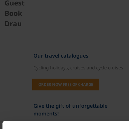
Guest
Book
Drau
Our travel catalogues
Cycling holidays, cruises and cycle cruises
ORDER NOW FREE OF CHARGE
Give the gift of unforgettable
moments!
With a travel voucher you always have the