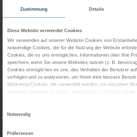
perfect gift.
Zustimmung
Details
ORDER NOW
Diese Website verwendet Cookies
Wir verwenden auf unserer Website Cookies von Erstanbieter
Subscribe to our newsletter
notwendige Cookies, die für die Nutzung der Website erforder
Cookies, die es uns ermöglichen, Informationen über Ihre P
TOP offers, promotions - Always up to date!
speichern, wenn Sie unsere Websites nutzen (z. B. bevorzugt
Cookies ermöglichen es uns, das Verhalten der Benutzer au
REGISTER NOW
verfolgen und zu analysieren, um Ihnen eine bessere Benutze
Marketing-Cookies, die verwendet werden, um einzelnen Ben
relevante Werbung zu zeigen, einschließlich Profiling auf de
Browserverlaufs. Sie können der Verwendung von nicht not
0043
office
zustimmen, indem Sie auf die Schaltfläche "Alle akzeptieren"
Einwilligungsauswahl
732
entscheiden, nur notwendige Cookies zu verwenden, indem S
Notwendig
DO YOU
2080
klicken.
TO TH
HAVE ANY
MON-
Impressum
Datenschutz
Präferenzen
FRI