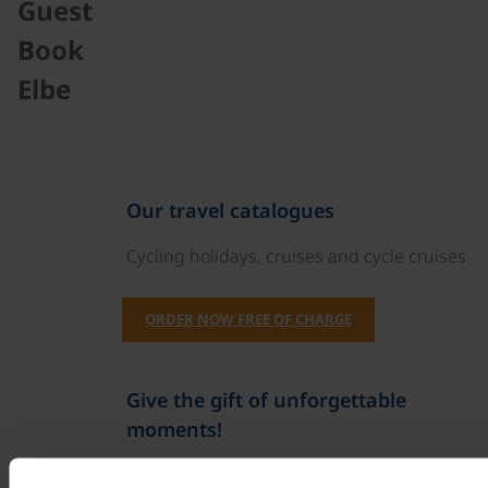
Guest
Book
Elbe
Our travel catalogues
Cycling holidays, cruises and cycle cruises
ORDER NOW FREE OF CHARGE
Give the gift of unforgettable
moments!
With a travel voucher you always have the