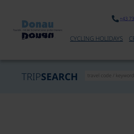
+43 7
CYCLING HOLIDAYS
C
TRIP
SEARCH