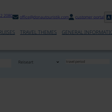
32 2080
office@donautouristik.com
customer portal
RUISES
TRAVEL THEMES
GENERAL INFORMATI