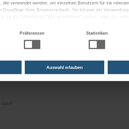
, die verwendet werden, um einzelnen Benutzern für sie releva
 der Grundlage Ihres Browserverlaufs. Sie können der Verwendun
 auf die Schaltfläche "Alle akzeptieren" klicken, oder sich ent
Sie auf " Ablehnen" klicken.
Präferenzen
Statistiken
 moments!
 the perfect gift.
Auswahl erlauben
 date!