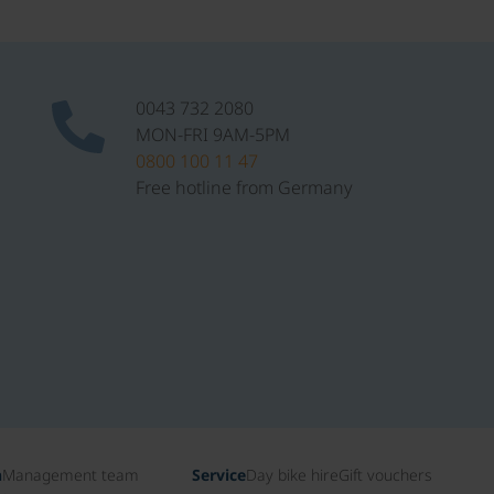
0043 732 2080
MON-FRI 9AM-5PM
0800 100 11 47
Free hotline from Germany
n
Management team
Service
Day bike hire
Gift vouchers