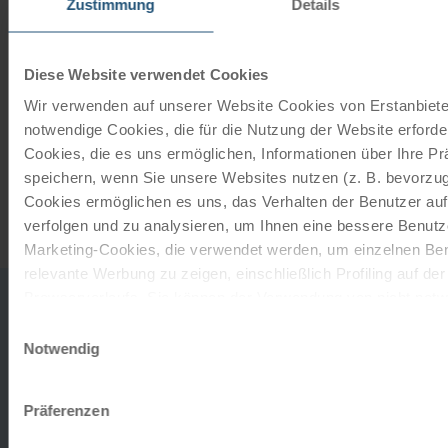
Zustimmung
Details
ORDER NOW
Diese Website verwendet Cookies
Subscribe to our newsletter
Wir verwenden auf unserer Website Cookies von Erstanbieter
notwendige Cookies, die für die Nutzung der Website erforder
TOP offers, promotions - Always up to date!
Cookies, die es uns ermöglichen, Informationen über Ihre P
speichern, wenn Sie unsere Websites nutzen (z. B. bevorzugt
Cookies ermöglichen es uns, das Verhalten der Benutzer au
REGISTER NOW
verfolgen und zu analysieren, um Ihnen eine bessere Benutze
Marketing-Cookies, die verwendet werden, um einzelnen Ben
relevante Werbung zu zeigen, einschließlich Profiling auf de
Browserverlaufs. Sie können der Verwendung von nicht not
0043
office
zustimmen, indem Sie auf die Schaltfläche "Alle akzeptieren"
Einwilligungsauswahl
732
DO YOU
entscheiden, nur notwendige Cookies zu verwenden, indem S
Notwendig
2080
TO TH
klicken.
HAVE ANY
MON-
Impressum
Datenschutz
FRI
QUESTIONS?
Präferenzen
9AM-