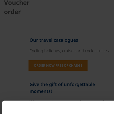
Voucher
order
Our travel catalogues
Cycling holidays, cruises and cycle cruises
ORDER NOW FREE OF CHARGE
Give the gift of unforgettable
moments!
With a travel voucher you always have the
perfect gift.