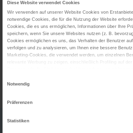
moments!
Diese Website verwendet Cookies
Wir verwenden auf unserer Website Cookies von Erstanbieter
With a travel voucher you always have the
notwendige Cookies, die für die Nutzung der Website erforder
perfect gift.
Cookies, die es uns ermöglichen, Informationen über Ihre P
speichern, wenn Sie unsere Websites nutzen (z. B. bevorzugt
ORDER NOW
Cookies ermöglichen es uns, das Verhalten der Benutzer au
verfolgen und zu analysieren, um Ihnen eine bessere Benutze
Marketing-Cookies, die verwendet werden, um einzelnen Ben
Subscribe to our newsletter
relevante Werbung zu zeigen, einschließlich Profiling auf de
Browserverlaufs. Sie können der Verwendung von nicht not
TOP offers, promotions - Always up to date!
zustimmen, indem Sie auf die Schaltfläche "Alle akzeptieren"
Einwilligungsauswahl
entscheiden, nur notwendige Cookies zu verwenden, indem S
Notwendig
REGISTER NOW
klicken.
Impressum
Datenschutz
Präferenzen
0043
office
Statistiken
732
DO YOU