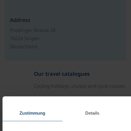
Address
Friedinger Strasse 28
78224 Singen
Deutschland
Our travel catalogues
Cycling holidays, cruises and cycle cruises
ORDER NOW FREE OF CHARGE
Zustimmung
Details
Give the gift of unforgettable