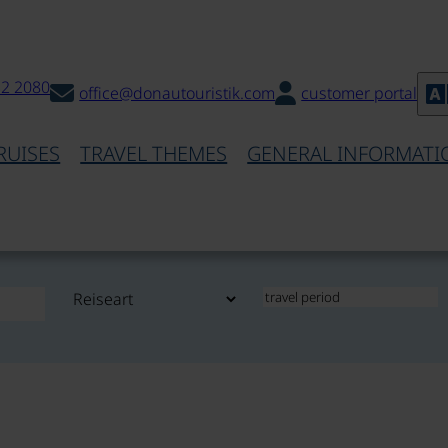
32 2080
office@donautouristik.com
customer portal
RUISES
TRAVEL THEMES
GENERAL INFORMATI