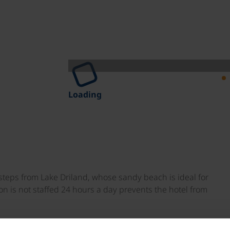
Loading
 steps from Lake Driland, whose sandy beach is ideal for
on is not staffed 24 hours a day prevents the hotel from