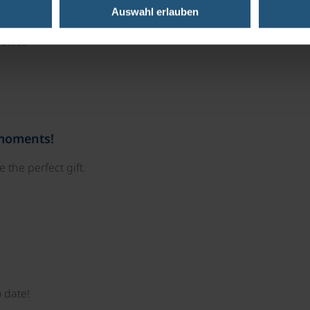
Auswahl erlauben
ruises
 moments!
 the perfect gift.
 date!