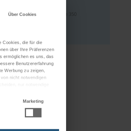
Address
Gildehauser Straße 350
Über Cookies
48599 Gronau
Deutschland
 Cookies, die für die
onen über Ihre Präferenzen
es ermöglichen es uns, das
 bessere Benutzererfahrung
nte Werbung zu zeigen,
g von nicht notwendigen
scheiden, nur notwendige
Marketing