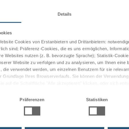
Fi, hairdryer, TV, and desk. Almost all rooms are accessible
Details
ookies
bsite Cookies von Erstanbietern und Drittanbietern: notwendige
s been family-owned for six generations – offers Westphalian
lich sind; Präferenz-Cookies, die es uns ermöglichen, Informati
as well as international cuisine, including very good
e Websites nutzen (z. B. bevorzugte Sprache); Statistik-Cooki
cts. Excellent service complements the culinary delights of
nserer Website zu verfolgen und zu analysieren, um Ihnen eine
, die verwendet werden, um einzelnen Benutzern für sie releva
 der Grundlage Ihres Browserverlaufs. Sie können der Verwendun
 auf die Schaltfläche "Alle akzeptieren" klicken, oder sich ent
the Drilandsee recreational area, which means that you have
Sie auf " Ablehnen" klicken.
dition to cycling.
Präferenzen
Statistiken