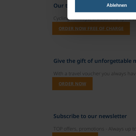
Our travel catalogues
Ablehnen
Cycling holidays, cruises and cycle c
ORDER NOW FREE OF CHARGE
Give the gift of unforgettable
With a travel voucher you always have
ORDER NOW
Subscribe to our newsletter
TOP offers, promotions - Always up to