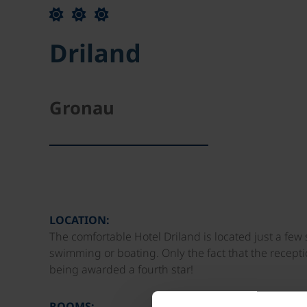
Driland
Gronau
LOCATION:
The comfortable Hotel Driland is located just a few
swimming or boating. Only the fact that the recepti
being awarded a fourth star!
ROOMS: