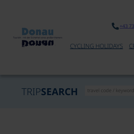
+43 7
CYCLING HOLIDAYS
C
TRIP
SEARCH