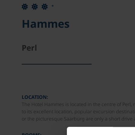
+
Hammes
Perl
LOCATION:
The Hotel Hammes is located in the centre of Perl, n
to its excellent location, popular excursion desti
or the picturesque Saarburg are only a short drive