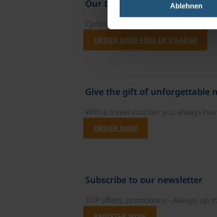
Our travel catalogues
Ablehnen
Cycling holidays, cruises and cycle c
ORDER NOW FREE OF CHARGE
Give the gift of unforgettable
With a travel voucher you always have
ORDER NOW
Subscribe to our newsletter
TOP offers, promotions - Always up to
REGISTER NOW