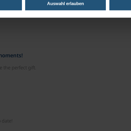
Auswahl erlauben
ruises
 moments!
 the perfect gift.
 date!