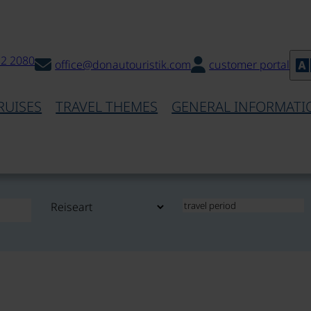
32 2080
office@donautouristik.com
customer portal
RUISES
TRAVEL THEMES
GENERAL INFORMATI