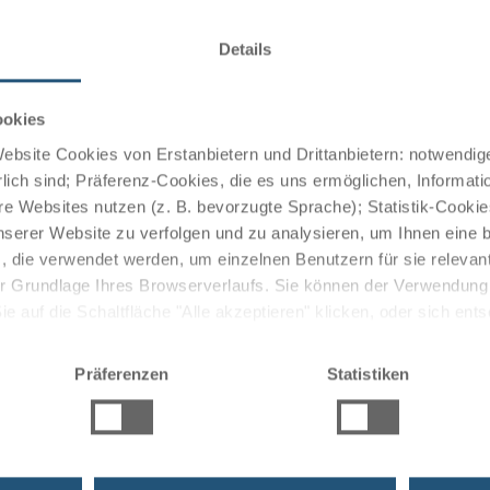
d with everything you need for a relaxing stay. Each room
Details
n TV.
ookies
bsite Cookies von Erstanbietern und Drittanbietern: notwendige
ng breakfast room. The hotel's restaurant serves a selection
lich sind; Präferenz-Cookies, die es uns ermöglichen, Informati
weather, you can enjoy your meals on the sun terrace.
e Websites nutzen (z. B. bevorzugte Sprache); Statistik-Cooki
nserer Website zu verfolgen und zu analysieren, um Ihnen eine
, die verwendet werden, um einzelnen Benutzern für sie releva
 der Grundlage Ihres Browserverlaufs. Sie können der Verwendun
vities. Explore the picturesque vineyards along the
 auf die Schaltfläche "Alle akzeptieren" klicken, oder sich ent
Sie auf " Ablehnen" klicken.
s or visit the nearby cities of Trier and Luxembourg.
Präferenzen
Statistiken