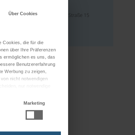
Address
Über Cookies
Hubertus von Nell Straße 15
66706 Perl
Deutschland
 Cookies, die für die
onen über Ihre Präferenzen
es ermöglichen es uns, das
 bessere Benutzererfahrung
nte Werbung zu zeigen,
g von nicht notwendigen
scheiden, nur notwendige
Marketing