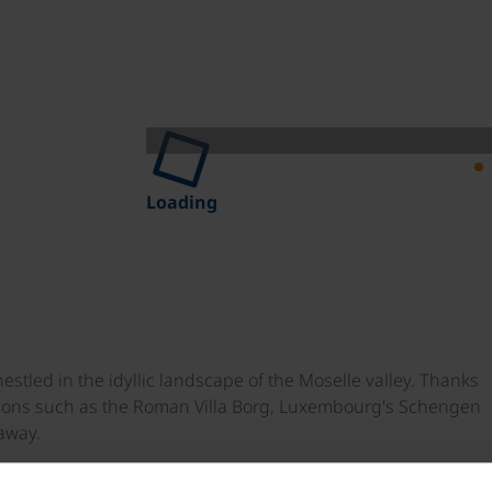
Loading
estled in the idyllic landscape of the Moselle valley. Thanks
nations such as the Roman Villa Borg, Luxembourg's Schengen
 away.