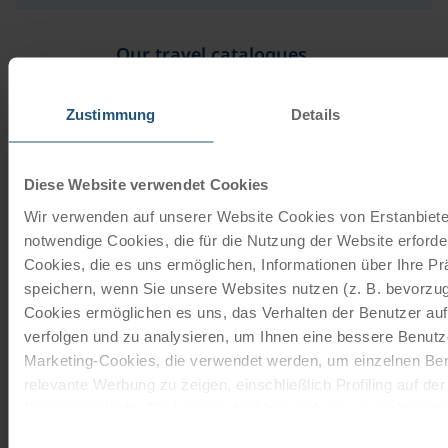
Our travel catalogues
Cycling holidays, cruises and cycle cruises
Zustimmung
Details
ORDER NOW FREE OF CHARGE
Diese Website verwendet Cookies
Wir verwenden auf unserer Website Cookies von Erstanbieter
Give the gift of unforgettable
notwendige Cookies, die für die Nutzung der Website erforder
moments!
Cookies, die es uns ermöglichen, Informationen über Ihre P
speichern, wenn Sie unsere Websites nutzen (z. B. bevorzugt
With a travel voucher you always have the
Cookies ermöglichen es uns, das Verhalten der Benutzer au
perfect gift.
verfolgen und zu analysieren, um Ihnen eine bessere Benutze
Marketing-Cookies, die verwendet werden, um einzelnen Ben
ORDER NOW
relevante Werbung zu zeigen, einschließlich Profiling auf de
Browserverlaufs. Sie können der Verwendung von nicht not
zustimmen, indem Sie auf die Schaltfläche "Alle akzeptieren"
Einwilligungsauswahl