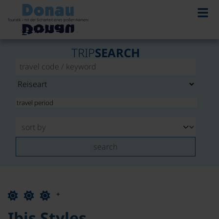
TRIP
SEARCH
search
+
Ibis Styles