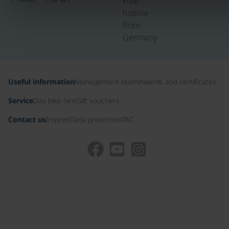
Free
hotline
from
Germany
Useful information
Management team
Awards and certificates
Service
Day bike hire
Gift vouchers
Contact us
Imprint
Data protection
TAC