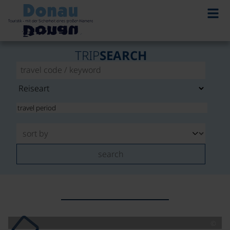
TRIP
SEARCH
search
©