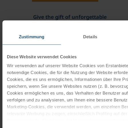
Give the gift of unforgettable
moments!
With a travel voucher you always have the
Zustimmung
Details
perfect gift.
Diese Website verwendet Cookies
ORDER NOW
Wir verwenden auf unserer Website Cookies von Erstanbieter
notwendige Cookies, die für die Nutzung der Website erforder
Cookies, die es uns ermöglichen, Informationen über Ihre P
Subscribe to our newsletter
speichern, wenn Sie unsere Websites nutzen (z. B. bevorzugt
TOP offers, promotions - Always up to date!
Cookies ermöglichen es uns, das Verhalten der Benutzer au
verfolgen und zu analysieren, um Ihnen eine bessere Benutze
Marketing-Cookies, die verwendet werden, um einzelnen Ben
REGISTER NOW
relevante Werbung zu zeigen, einschließlich Profiling auf de
Browserverlaufs. Sie können der Verwendung von nicht not
zustimmen, indem Sie auf die Schaltfläche "Alle akzeptieren"