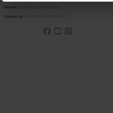
Service
Day bike hire
Gift vouchers
Contact us
Imprint
Data protection
TAC