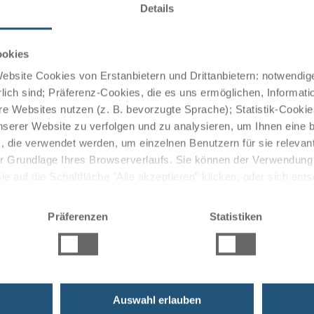
Details
ookies
bsite Cookies von Erstanbietern und Drittanbietern: notwendige
lich sind; Präferenz-Cookies, die es uns ermöglichen, Informati
e Websites nutzen (z. B. bevorzugte Sprache); Statistik-Cooki
nserer Website zu verfolgen und zu analysieren, um Ihnen eine
, die verwendet werden, um einzelnen Benutzern für sie releva
 der Grundlage Ihres Browserverlaufs. Sie können der Verwendun
 auf die Schaltfläche "Alle akzeptieren" klicken, oder sich ent
Sie auf " Ablehnen" klicken.
Präferenzen
Statistiken
ruises
Auswahl erlauben