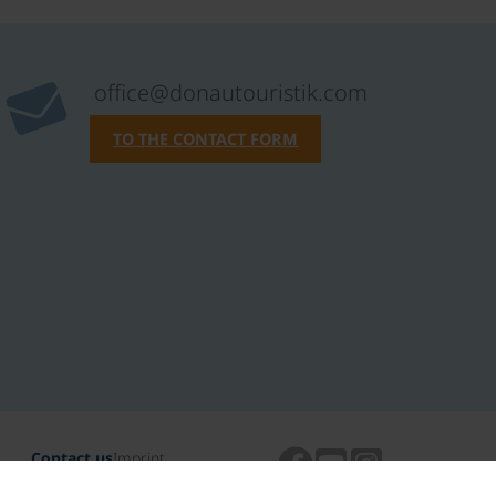
office@donautouristik.com
TO THE CONTACT FORM
Contact us
Imprint
Data protection
TAC