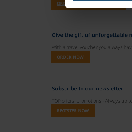
ORDER NOW FREE OF CHARGE
Give the gift of unforgettable
With a travel voucher you always have
ORDER NOW
Subscribe to our newsletter
TOP offers, promotions - Always up to
REGISTER NOW