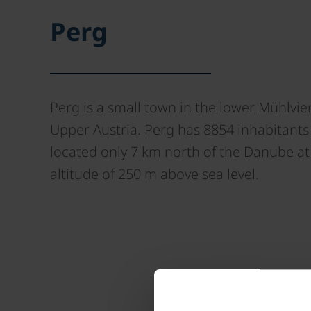
Perg
Perg is a small town in the lower Mühlvier
Upper Austria. Perg has 8854 inhabitants
located only 7 km north of the Danube at
altitude of 250 m above sea level.