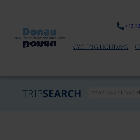
+43 7
CYCLING HOLIDAYS
C
TRIP
SEARCH