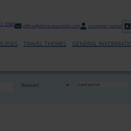
32 2080
office@donautouristik.com
customer portal
RUISES
TRAVEL THEMES
GENERAL INFORMATI