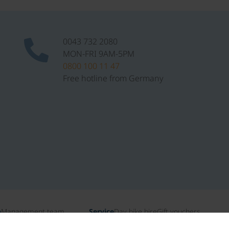
0043 732 2080
MON-FRI 9AM-5PM
0800 100 11 47
Free hotline from Germany
n
Management team
Service
Day bike hire
Gift vouchers
ates