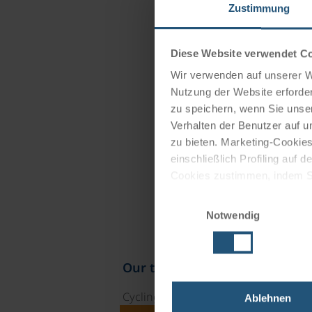
Zustimmung
Diese Website verwendet C
Wir verwenden auf unserer We
Nutzung der Website erforder
zu speichern, wenn Sie unser
Verhalten der Benutzer auf u
zu bieten. Marketing-Cookies
einschließlich Profiling auf
Cookies zustimmen, indem Sie
Cookies zu verwenden, indem 
Einwilligungsauswahl
Notwendig
Impressum
Datenschutz
Our travel catalogues
Cycling holidays, cruises and cycle c
Ablehnen