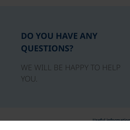
DO YOU HAVE ANY
QUESTIONS?
WE WILL BE HAPPY TO HELP
YOU.
Useful informatio
Awards and certific