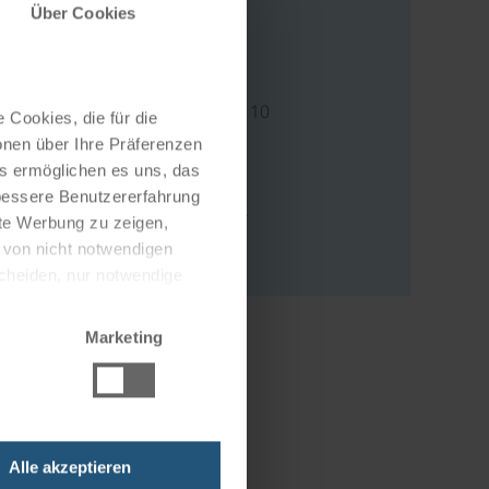
Über Cookies
Address
Dr.-Schober-Straße 10
 Cookies, die für die
4320 Perg
onen über Ihre Präferenzen
Österreich
es ermöglichen es uns, das
 bessere Benutzererfahrung
write an e-mail
nte Werbung zu zeigen,
to website
g von nicht notwendigen
scheiden, nur notwendige
Marketing
Alle akzeptieren