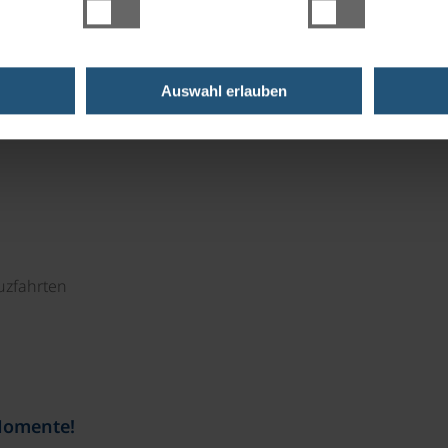
t mit regionalen Spezialitäten und Weinen aus der
Auswahl erlauben
uzfahrten
Momente!