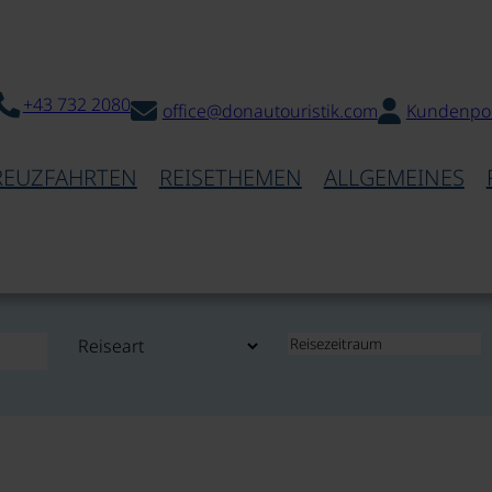
+43 732 2080
office@donautouristik.com
Kundenpor
REUZFAHRTEN
REISETHEMEN
ALLGEMEINES