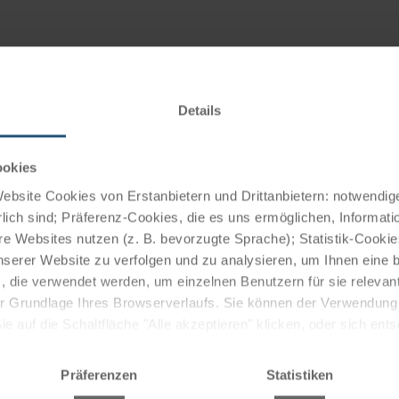
Details
Jahrhundert und bekannt für ihren fächerförmigen
ookies
hloss mit dem Schlosspark. Weitere Sehenswürdigkeiten
bsite Cookies von Erstanbietern und Drittanbietern: notwendige
r Zoologische Stadtgarten sowie bedeutende Museen und
lich sind; Präferenz-Cookies, die es uns ermöglichen, Informati
e Websites nutzen (z. B. bevorzugte Sprache); Statistik-Cooki
hen, dem Hardtwald und den Rheinauen umgeben, die zur
nserer Website zu verfolgen und zu analysieren, um Ihnen eine
, die verwendet werden, um einzelnen Benutzern für sie releva
 der Grundlage Ihres Browserverlaufs. Sie können der Verwendun
 auf die Schaltfläche "Alle akzeptieren" klicken, oder sich ent
on Museen, Theatern und Konzerten. Über das Jahr verteilt
Sie auf " Ablehnen" klicken.
r-Veranstaltungen statt.
Präferenzen
Statistiken