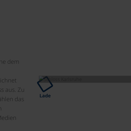
ahe dem
eichnet
s aus. Zu
Lade
ählen das
n
Medien