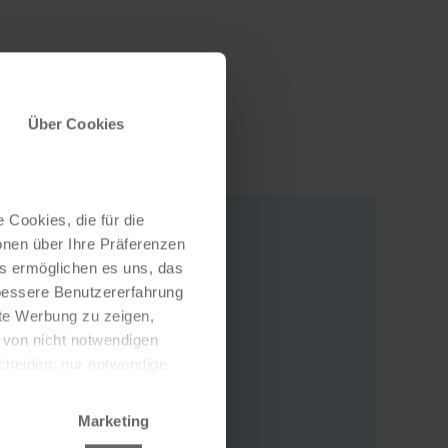
Über Cookies
 Cookies, die für die
onen über Ihre Präferenzen
es ermöglichen es uns, das
Adresse
 bessere Benutzererfahrung
nte Werbung zu zeigen,
Kaiserstraße 72-74
g von nicht notwendigen
76133 Karlsruhe
scheiden, nur notwendige
Deutschland
Zur Webseite
Marketing