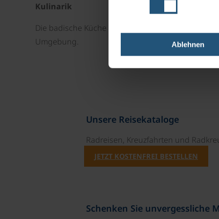
Kulinarik
Die badische Küche prägt das kulinarische Angebo
Umgebung.
Ablehnen
Unsere Reisekataloge
Radreisen, Kreuzfahrten und Radkre
JETZT KOSTENFREI BESTELLEN
Schenken Sie unvergessliche 