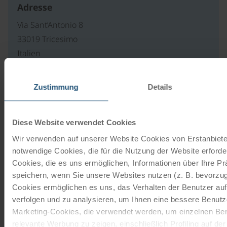
Adresse
Via Sant’Antonio 8
33019 Tricesimo
Italien
E-Mail schreiben
Zustimmung
Details
Unsere Reisekataloge
Diese Website verwendet Cookies
Wir verwenden auf unserer Website Cookies von Erstanbieter
Radreisen, Kreuzfahrten und
notwendige Cookies, die für die Nutzung der Website erforder
Radkreuzfahrten
Cookies, die es uns ermöglichen, Informationen über Ihre P
speichern, wenn Sie unsere Websites nutzen (z. B. bevorzugt
JETZT KOSTENFREI BESTELLEN
Cookies ermöglichen es uns, das Verhalten der Benutzer au
verfolgen und zu analysieren, um Ihnen eine bessere Benutze
Marketing-Cookies, die verwendet werden, um einzelnen Ben
Schenken Sie unvergessliche
relevante Werbung zu zeigen, einschließlich Profiling auf de