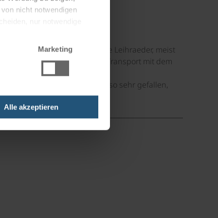
g von nicht notwendigen
scheiden, nur notwendige
les gepasst: tolle Radwege, gute Leihraeder, meist
Marketing
r guten Hotels. Auch der Rad Transport mit dem
ert. Das Angebot hat uns aber so sehr gefallen,
Alle akzeptieren
©