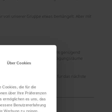
nur von unserer Gruppe etwas bemängelt. Aber mit
©
©
ar den Akku zu laden, da es nicht genügend
g unproblematisch in einem der Tagungsräume
Über Cookies
.
n. Wir freuen uns schon wieder für das nächste
 Cookies, die für die
onen über Ihre Präferenzen
es ermöglichen es uns, das
 bessere Benutzererfahrung
nte Werbung zu zeigen,