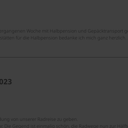
r vergangenen Woche mit Halbpension und Gepäcktransport g
stätten für die Halbpension bedanke ich mich ganz herzlich.
023
dung von unserer Radreise zu geben.
ur. Die Gegend ist einmalig schön, die Radwege nun zur Hälf