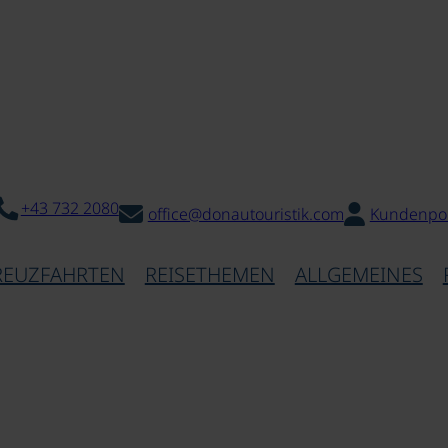
+43 732 2080
office@donautouristik.com
Kundenpor
REUZFAHRTEN
REISETHEMEN
ALLGEMEINES