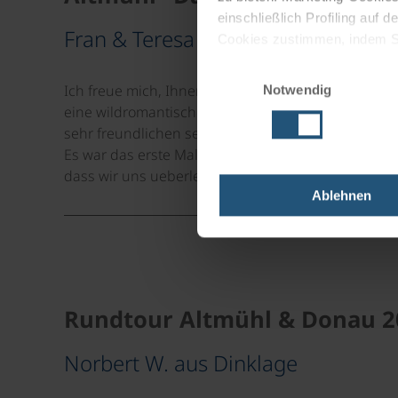
einschließlich Profiling auf
Fran & Teresa G. aus Kissing
Cookies zustimmen, indem Sie
Cookies zu verwenden, indem 
Einwilligungsauswahl
Ich freue mich, Ihnen mitteilen zu koennen, dass die
Notwendig
Impressum
Datenschutz
eine wildromantische Landschaft, sehr interessan
sehr freundlichen serbischen Mitarbeiter von Dona
Es war das erste Mal, dass wir eine organisierte R
dass wir uns ueberlegen, naechstes Jahr wieder e
Ablehnen
Rundtour Altmühl & Donau 2
Norbert W. aus Dinklage