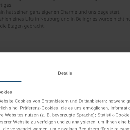
tiges.
ein hat seinen ganz eigenen Charme und uns begeistert.
ehlen eines Lifts in Neuburg und in Beilngries wurde nicht 
 die Etagen gebracht.
chte ich sagen, dass es in einigen Unterkünften schwierig w
belegt waren. Aber in Regensburg konnten wir das Rad völli
Details
gänglichen) Steckdosen gibt.
teils hervorragend. Hat sich auf jeden Fall wieder rentiert
ehr gut mitgespielt; wir sind nur vom Schwitzen nass geworde
ookies
ter so.
bsite Cookies von Erstanbietern und Drittanbietern: notwendige
lich sind; Präferenz-Cookies, die es uns ermöglichen, Informati
e Websites nutzen (z. B. bevorzugte Sprache); Statistik-Cooki
nserer Website zu verfolgen und zu analysieren, um Ihnen eine
Rothenburg 2024
, die verwendet werden, um einzelnen Benutzern für sie releva