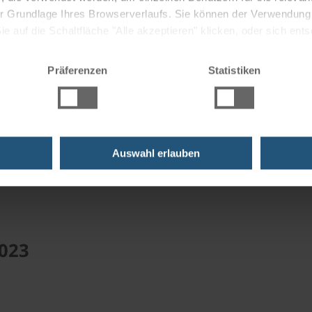
 der Grundlage Ihres Browserverlaufs. Sie können der Verwendun
 auf die Schaltfläche "Alle akzeptieren" klicken, oder sich ent
Sie auf " Ablehnen" klicken.
 organisierte Radtour ein toller Erfolg war. Da hat einfach al
Präferenzen
Statistiken
te Staedte und eine ansprechende Auswahl von guten bis seh
u Radreisen hat vorzüglich geklappt.
adtour machten, bislang haben wir immer alles selbst organisi
ine solche Tour zu machen.
Auswahl erlauben
023