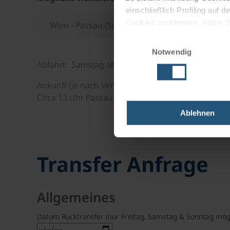
einschließlich Profiling auf
Cookies zustimmen, indem Sie
Wien - Passau (Samstag)
Cookies zu verwenden, indem 
Einwilligungsauswahl
Notwendig
Impressum
Datenschutz
Abfahrt: Samstag ab Wien/diverse Hotels ab circa
Ankunft (je nach Verkehrslage):
Circa 13 Uhr Passau / Bahnhof oder Donau Touristi
Ablehnen
Transfer Anfrage
Allgemeines
Datum Rücktransfer (nur Freitag, Samstag & Sonntag mögl