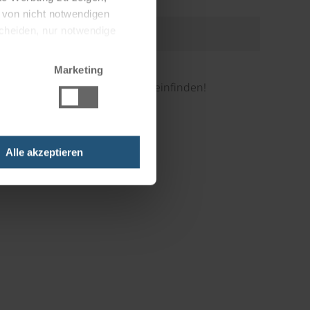
g von nicht notwendigen
scheiden, nur notwendige
€ 95,-
Marketing
 Abfahrtszeit beim Treffpunkt einfinden!
Alle akzeptieren