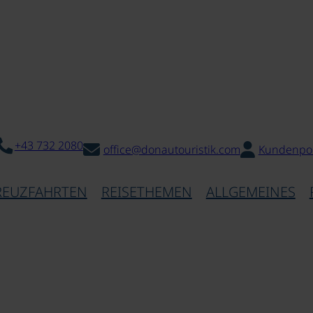
+43 732 2080
office@donautouristik.com
Kundenpor
REUZFAHRTEN
REISETHEMEN
ALLGEMEINES