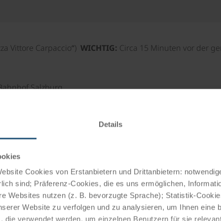
za Vittore Carpaccio“)
WICHTIG:
Circa 15 Minuten vor der ge
: Bahnhof Salzburg
hnhof Mallnitz-Obervellach
hof Villach
Details
Rücktransfer Donau
ookies
bsite Cookies von Erstanbietern und Drittanbietern: notwendige
lich sind; Präferenz-Cookies, die es uns ermöglichen, Informati
e Websites nutzen (z. B. bevorzugte Sprache); Statistik-Cooki
nserer Website zu verfolgen und zu analysieren, um Ihnen eine
 inklusive Gepäck & Rad
, die verwendet werden, um einzelnen Benutzern für sie releva