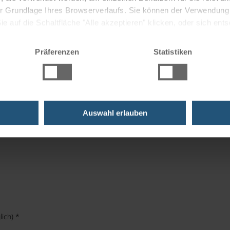
 der Grundlage Ihres Browserverlaufs. Sie können der Verwendun
 auf die Schaltfläche "Alle akzeptieren" klicken, oder sich ent
Sie auf " Ablehnen" klicken.
Präferenzen
Statistiken
 07:30-08:30 Uhr
Wichtig:
Circa 15 Minuten vor der genannten
k Infopoint, Kapuzinerstraße 44
Auswahl erlauben
ich)
*