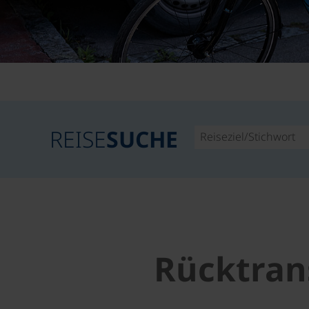
REISE
SUCHE
Rücktrans