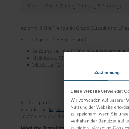
Grado - Villach (Freitag, Samstag & Sonntag)
Abfahrt: 9 Uhr Treffpunkt Grado (Busbahnhof „Piaz
Ankunft (je nach Verkehrslage):
Salzburg: ca. 16 – 16:30 Uhr – Ausstiegstelle
Mallnitz: ca. 13 – 15 Uhr – Ausstiegstelle: Ba
Villach: ca. 12 – 14 Uhr – Ausstiegstelle: Bahn
Zustimmung
Diese Website verwendet C
Wir verwenden auf unserer We
Buchung unter:
Nutzung der Website erforder
Mailadresse:
logistik-donau@donautouristik.com
zu speichern, wenn Sie unser
Telefon: +43 732 2080 1084
Verhalten der Benutzer auf u
Mögliche Transferstrecken & Preise pro Person
zu bieten. Marketing-Cookies