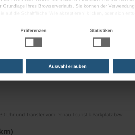
 der Grundlage Ihres Browserverlaufs. Sie können der Verwendun
 auf die Schaltfläche "Alle akzeptieren" klicken, oder sich ent
rt
Sie auf " Ablehnen" klicken.
Präferenzen
Statistiken
dwege
Beschilderung
Auswahl erlauben
6:30 Uhr und Transfer vom Donau
Touristik-Parkplatz bzw.
 km)