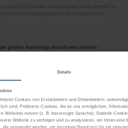
er unser Schiff und die verschiedenen Decks. Werfen Sie
on jetzt Ihren Lieblingsplatz an Bord auszusuchen.
der großen Nachfrage aktuell sehr schnell!
unden sind und dies hier nicht verfügbar ist,
80-5001
Details
binenkategorie ist nicht mehr verfügbar? Gerne können
ookies
re
Warteliste setzen lassen
oder bereits für das nächste
bsite Cookies von Erstanbietern und Drittanbietern: notwendige
lich sind; Präferenz-Cookies, die es uns ermöglichen, Informati
 für die Zusendung unseres Katalogs mit den
e Websites nutzen (z. B. bevorzugte Sprache); Statistik-Cooki
nserer Website zu verfolgen und zu analysieren, um Ihnen eine
, die verwendet werden, um einzelnen Benutzern für sie releva