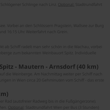
Schlögener Schlinge
nach Linz.
Optional:
Stadtrundfahrt
ee. Vorbei an den Schlössern Pragstein, Wallsee zur Burg
d 16:15 Uhr. Weiterfahrt nach Grein.
kt ab Schiff radelt man sehr schön in die Wachau, vorbei
nberge zum bekannten Weinbauort Spitz. Individuelle
pitz - Mautern - Arnsdorf (40 km)
auf die Weinberge. Am Nachmittag weiter per Schiff nach
gen in Wien circa 20 Gehminuten vom Schiff - das erste
km)
per Rad (autofreier Radweg bis in die Fußgängerzone).
Wien.
Optional
: Stadtrundfahrt Wien per Bus (3 Stunden)