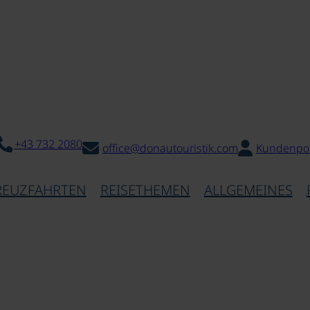
+43 732 2080
office@donautouristik.com
Kundenpor
REUZFAHRTEN
REISETHEMEN
ALLGEMEINES