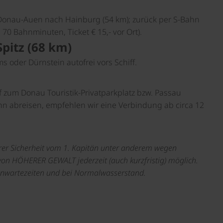
 Donau-Auen nach Hainburg (54 km); zurück per S-Bahn
70 Bahnminuten, Ticket € 15,- vor Ort).
Spitz (68 km)
 oder Dürnstein autofrei vors Schiff.
f zum Donau Touristik-Privatparkplatz bzw. Passau
hn abreisen, empfehlen wir eine Verbindung ab circa 12
er Sicherheit vom 1. Kapitän unter anderem wegen
von HÖHERER GEWALT jederzeit (auch kurzfristig) möglich.
senwartezeiten und bei Normalwasserstand.