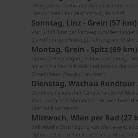
Übergabe der Leihräder.
Ab dem Naturwunder 
Linz per Minibahn (Bummelzug) ab Schiff.
Sonntag, Linz - Grein (57 km)
Vom Schiff führt der Radweg zum Pleschinger S
Clam (7 km vom Radweg). Führung um 15 Uhr un
Montag, Grein - Spitz (69 km)
Optional
: Besichtigung Schloss Greinburg. Dire
am imposanten Stift Melk und entlang der Wei
Einkehr beim Winzer („Heuriger“).
Dienstag, Wachau Rundtour S
Durch die malerischen Landschaften mit Blick 
Wien. Nach dem Abendessen Besuch beim Heuri
Glas zahlt der Winzer.
Mittwoch, Wien per Rad (27 
Individuelle Besichtigung von Wien eventuell 
Optional
: Besuch Kunsthistorisches Museum 