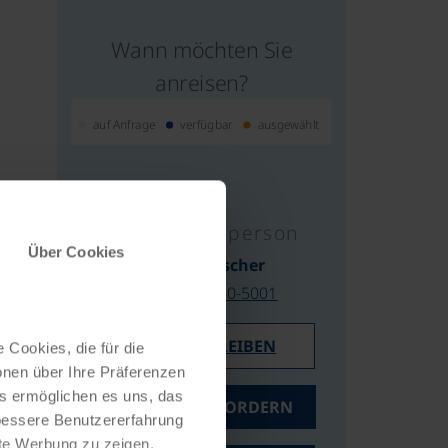
Wann möchten Sie
anreisen?
auf Anfrage
verfügbar
ausgewählt
Ihre Kontaktperson
Über Cookies
Ulrike Kreischer
0043/732/2080-5001
E-MAIL SCHREIBEN
 Cookies, die für die
onen über Ihre Präferenzen
es ermöglichen es uns, das
ANGEBOT ANFORDERN
 bessere Benutzererfahrung
nte Werbung zu zeigen,