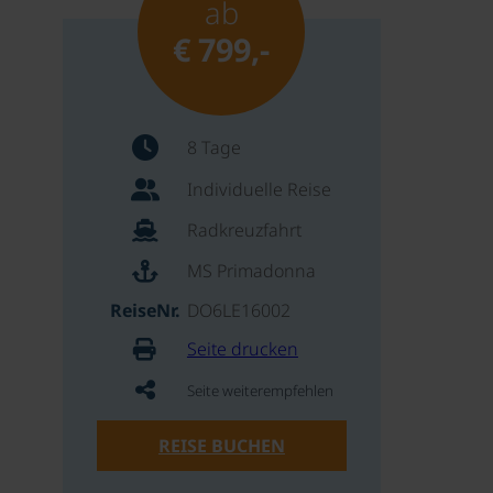
ab
€ 799,-
8 Tage
Individuelle Reise
Radkreuzfahrt
MS Primadonna
ReiseNr.
DO6LE16002
Seite drucken
Seite weiterempfehlen
REISE BUCHEN