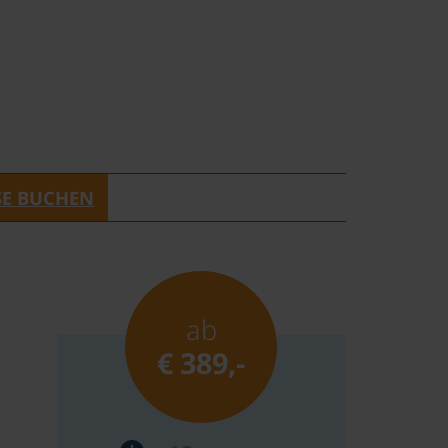
SE BUCHEN
ab
€ 389,-