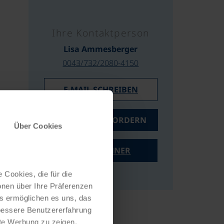
Ihre Kontaktperson
Lisa Ammesberger
0043/732/2080-4150
E-MAIL SCHREIBEN
ANGEBOT ANFORDERN
Über Cookies
PREISRECHNER
 Cookies, die für die
onen über Ihre Präferenzen
es ermöglichen es uns, das
 bessere Benutzererfahrung
nte Werbung zu zeigen,