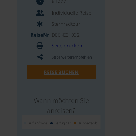
6 Tage
Individuelle Reise
Sternradtour
ReiseNr.
DE6KE31032
Seite drucken
Seite weiterempfehlen
REISE BUCHEN
Wann möchten Sie
anreisen?
auf Anfrage
verfügbar
ausgewählt