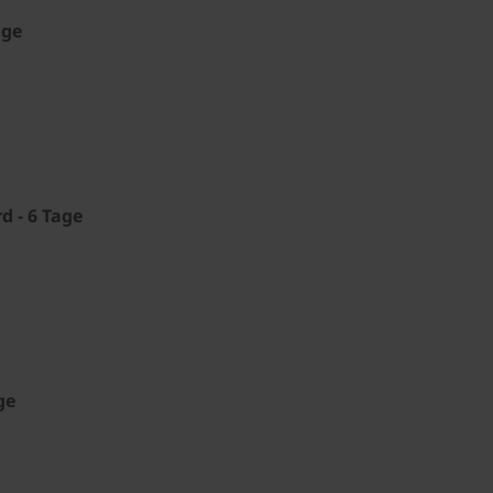
age
d - 6 Tage
ge