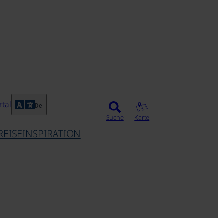
©
tal
De
Suche
Karte
REISEINSPIRATION