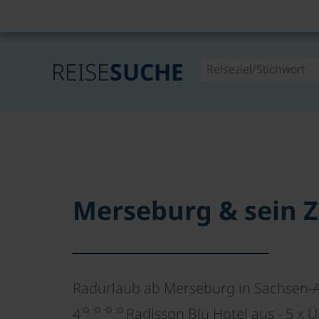
REISE
SUCHE
Merseburg & sein 
Radurlaub ab Merseburg in Sachsen-
☼☼☼☼
4
Radisson Blu Hotel aus - 5 x