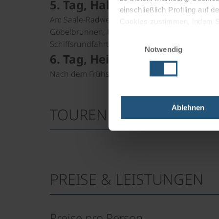
5. Tag, Halle/Saale (45 km)
einschließlich Profiling auf
Am Saale-Radweg über Rattmannsdorf in die Ge
Cookies zustimmen, indem Sie
Göbelbrunnen, Händel-Haus, Dom, Moritzburg, 
Cookies zu verwenden, indem 
Einwilligungsauswahl
Schiffsrundfahrt (Dauer 60 Minuten).
Notwendig
Impressum
Datenschutz
6. Tag, Heimreise
Nach dem Frühstück.
Ablehnen
TOURENKARTE
PREISE & LEISTUNGEN
Preise pro Person