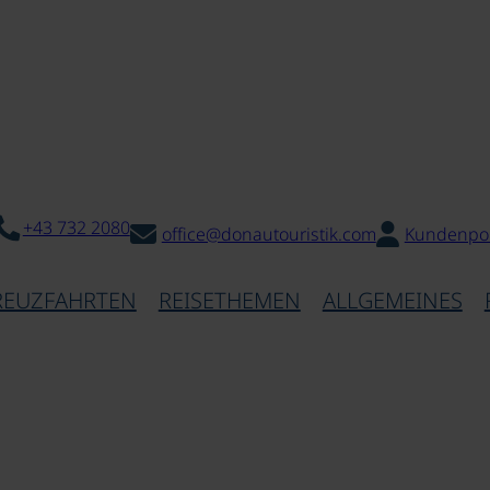
+43 732 2080
office@donautouristik.com
Kundenpor
REUZFAHRTEN
REISETHEMEN
ALLGEMEINES