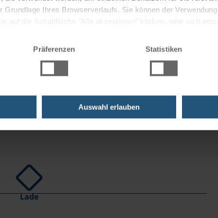
 der Grundlage Ihres Browserverlaufs. Sie können der Verwendun
org-Friedrich-Händel-Stadt (Hallmarkt mit
 auf die Schaltfläche "Alle akzeptieren" klicken, oder sich ent
Roter Turm und vieles mehr); zurück. Unser Tipp: Saale-
Sie auf " Ablehnen" klicken.
Präferenzen
Statistiken
Auswahl erlauben
Lade