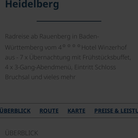
Heidelberg
Radreise ab Rauenberg in Baden-
☼☼☼☼
Württemberg vom 4
Hotel Winzerhof
aus - 7 x Übernachtung mit Frühstücksbuffet,
4 x 3-Gang-Abendmenü, Eintritt Schloss
Bruchsal und vieles mehr
©
ÜBERBLICK
ROUTE
KARTE
PREISE & LEIS
ÜBERBLICK