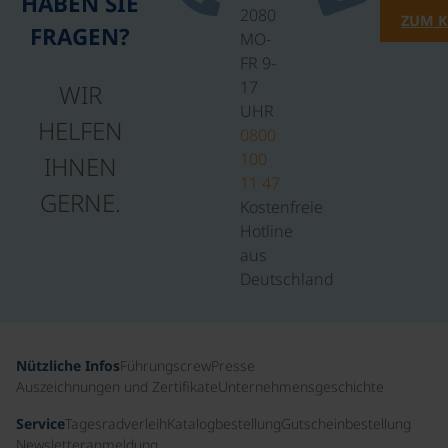
HABEN SIE
2080
ZUM 
FRAGEN?
MO-
FR 9-
17
WIR
UHR
HELFEN
0800
100
IHNEN
11 47
GERNE.
Kostenfreie
Hotline
aus
Deutschland
Nützliche Infos
Führungscrew
Presse
Auszeichnungen und Zertifikate
Unternehmensgeschichte
Service
Tagesradverleih
Katalogbestellung
Gutscheinbestellung
Newsletteranmeldung