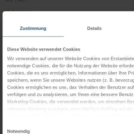
Mehr lesen
ab
€ 90,-
Zustimmung
Details
©
Tourenrad Damen
Diese Website verwendet Cookies
7 Gänge | 28"
Wir verwenden auf unserer Website Cookies von Erstanbieter
Das 7-Gang Tourenrad mit Rücktrittbremse ist von den
notwendige Cookies, die für die Nutzung der Website erforder
Marken Schauff oder Kalkhoff. Die Firma Schauff stellt
Cookies, die es uns ermöglichen, Informationen über Ihre P
seit 1945…
speichern, wenn Sie unsere Websites nutzen (z. B. bevorzugt
Mehr lesen
Cookies ermöglichen es uns, das Verhalten der Benutzer au
verfolgen und zu analysieren, um Ihnen eine bessere Benutze
ab
€ 90,-
Marketing-Cookies, die verwendet werden, um einzelnen Ben
©
relevante Werbung zu zeigen, einschließlich Profiling auf de
Browserverlaufs. Sie können der Verwendung von nicht not
Tourenrad Herren
zustimmen, indem Sie auf die Schaltfläche "Alle akzeptieren"
Einwilligungsauswahl
21 Gänge | 28"
entscheiden, nur notwendige Cookies zu verwenden, indem S
Notwendig