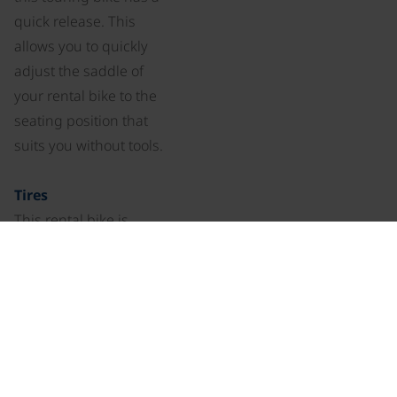
quick release. This
allows you to quickly
adjust the saddle of
your rental bike to the
seating position that
suits you without tools.
Tires
This rental bike is
equipped with a
Schwalbe Marathon
Plus tire. With this so-
called "unplattable"
tire, the puncture
protection is
incorporated into the