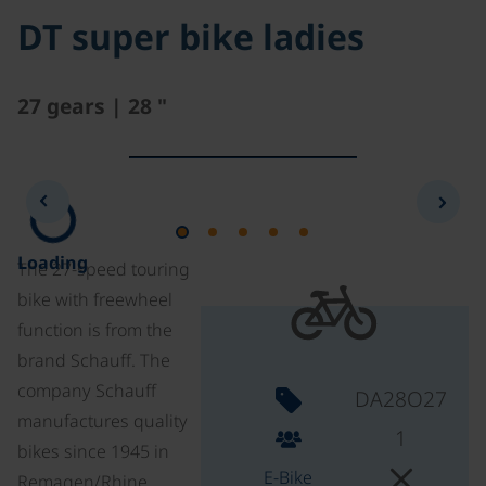
DT super bike ladies
27 gears | 28 "
Loading
The 27-speed touring
bike with freewheel
function is from the
brand Schauff. The
company Schauff
DA28O27
manufactures quality
1
bikes since 1945 in
E-Bike
Remagen/Rhine,