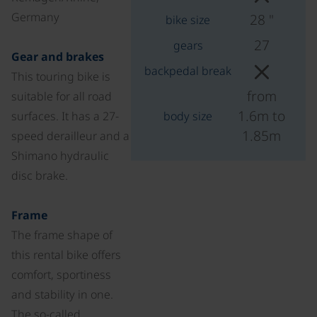
Germany
28 "
bike size
27
gears
Gear and brakes
backpedal break
This touring bike is
from
suitable for all road
1.6m to
surfaces. It has a 27-
body size
1.85m
speed derailleur and a
Shimano hydraulic
disc brake.
Frame
The frame shape of
this rental bike offers
comfort, sportiness
and stability in one.
The so-called