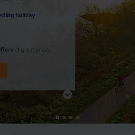
ycling holiday
offers
at great prices