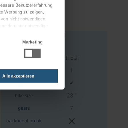
 bessere Benutzererfahrung
nte Werbung zu zeigen,
g von nicht notwendigen
scheiden, nur notwendige
Marketing
FITEUF
1
Alle akzeptieren
✔
E-Bike
28 "
bike size
7
gears
backpedal break