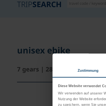
TRIP
SEARCH
unisex ebike
7 gears | 28 "
Zustimmung
Diese Website verwendet C
Wir verwenden auf unserer We
Nutzung der Website erforder
zu speichern, wenn Sie unser