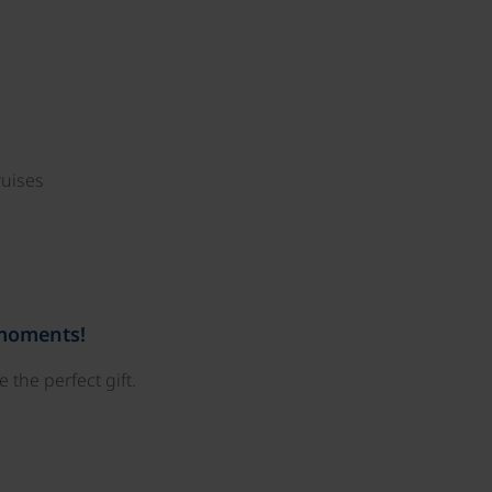
ruises
 moments!
 the perfect gift.