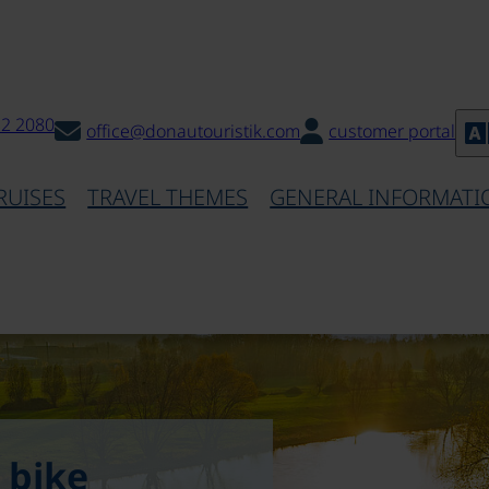
32 2080
office@donautouristik.com
customer portal
RUISES
TRAVEL THEMES
GENERAL INFORMATI
 bike