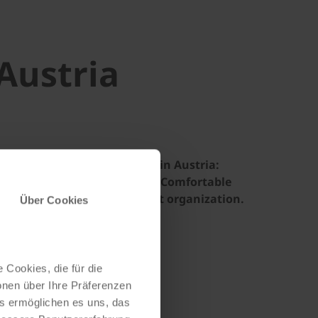
Austria
most beautiful cycling tours in Austria:
be Cycle Path, Alps & lakes. Comfortable
ls, luggage transfer & perfect organization.
Über Cookies
 Cookies, die für die
onen über Ihre Präferenzen
es ermöglichen es uns, das