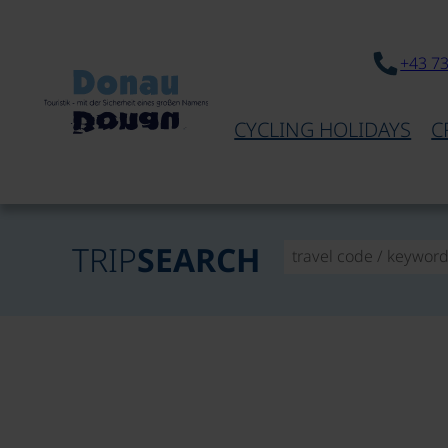
+43 7
CYCLING HOLIDAYS
C
TRIP
SEARCH