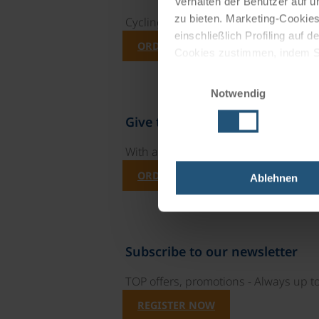
Verhalten der Benutzer auf u
zu bieten. Marketing-Cookies
Cycling holidays, cruises and cycle c
einschließlich Profiling auf
ORDER NOW FREE OF CHARGE
Cookies zustimmen, indem Sie
Cookies zu verwenden, indem 
Einwilligungsauswahl
Notwendig
Impressum
Datenschutz
Give the gift of unforgettable
With a travel voucher you always have
ORDER NOW
Ablehnen
Subscribe to our newsletter
TOP offers, promotions - Always up to
REGISTER NOW