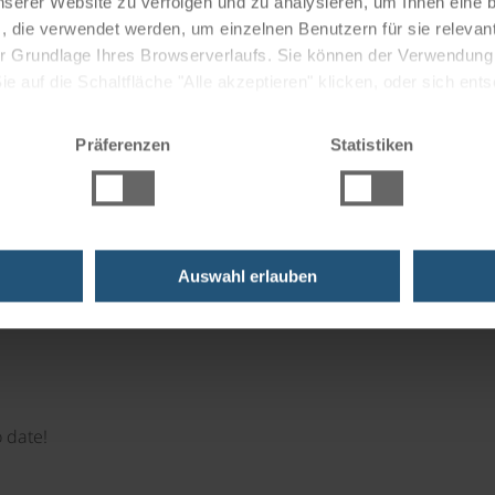
nserer Website zu verfolgen und zu analysieren, um Ihnen eine
, die verwendet werden, um einzelnen Benutzern für sie releva
ruises
 der Grundlage Ihres Browserverlaufs. Sie können der Verwendun
 auf die Schaltfläche "Alle akzeptieren" klicken, oder sich ent
Sie auf " Ablehnen" klicken.
Präferenzen
Statistiken
 moments!
 the perfect gift.
Auswahl erlauben
 date!