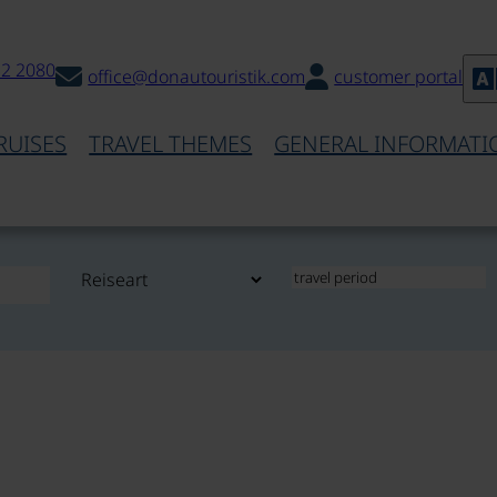
32 2080
office@donautouristik.com
customer portal
RUISES
TRAVEL THEMES
GENERAL INFORMATI