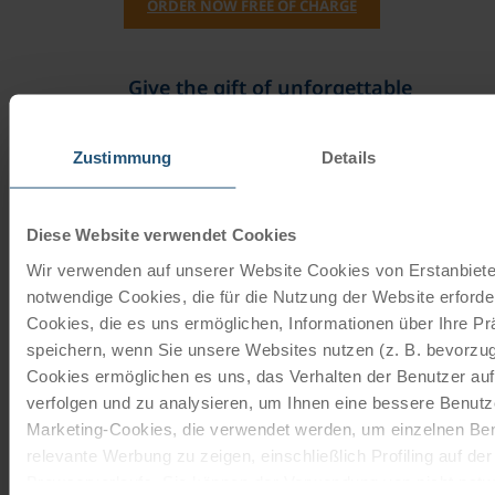
ORDER NOW FREE OF CHARGE
Give the gift of unforgettable
moments!
Zustimmung
Details
With a travel voucher you always have the
perfect gift.
Diese Website verwendet Cookies
ORDER NOW
Wir verwenden auf unserer Website Cookies von Erstanbieter
notwendige Cookies, die für die Nutzung der Website erforder
Cookies, die es uns ermöglichen, Informationen über Ihre P
Subscribe to our newsletter
speichern, wenn Sie unsere Websites nutzen (z. B. bevorzugt
Cookies ermöglichen es uns, das Verhalten der Benutzer au
TOP offers, promotions - Always up to date!
verfolgen und zu analysieren, um Ihnen eine bessere Benutze
Marketing-Cookies, die verwendet werden, um einzelnen Ben
REGISTER NOW
relevante Werbung zu zeigen, einschließlich Profiling auf de
Browserverlaufs. Sie können der Verwendung von nicht not