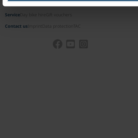
Useful information
Management team
Awards and certificates
Service
Day bike hire
Gift vouchers
Contact us
Imprint
Data protection
TAC