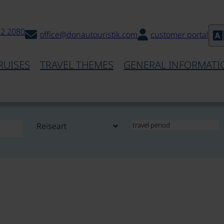
32 2080
office@donautouristik.com
customer portal
RUISES
TRAVEL THEMES
GENERAL INFORMATI