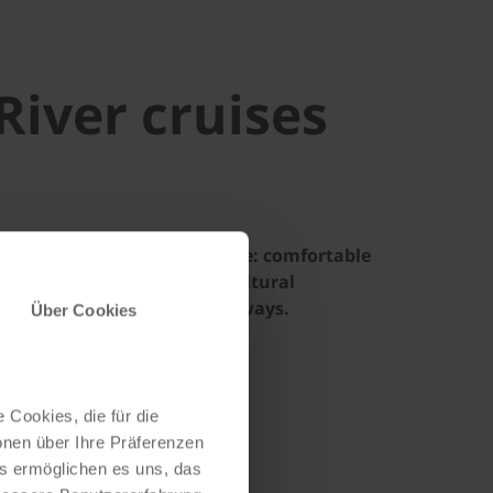
River cruises
y river cruises on the Danube: comfortable
el, scenic landscapes, and cultural
lights along Europe’s waterways.
Über Cookies
 Cookies, die für die
onen über Ihre Präferenzen
es ermöglichen es uns, das