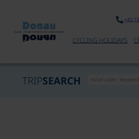
+43 7
CYCLING HOLIDAYS
C
TRIP
SEARCH