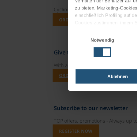
Verhalten der Benutzer auf u
zu bieten. Marketing-Cookies
Cycling holidays, cruises and cycle c
einschließlich Profiling auf
ORDER NOW FREE OF CHARGE
Cookies zustimmen, indem Sie
Cookies zu verwenden, indem 
Einwilligungsauswahl
Notwendig
Impressum
Datenschutz
Give the gift of unforgettable
With a travel voucher you always have
ORDER NOW
Ablehnen
Subscribe to our newsletter
TOP offers, promotions - Always up to
REGISTER NOW