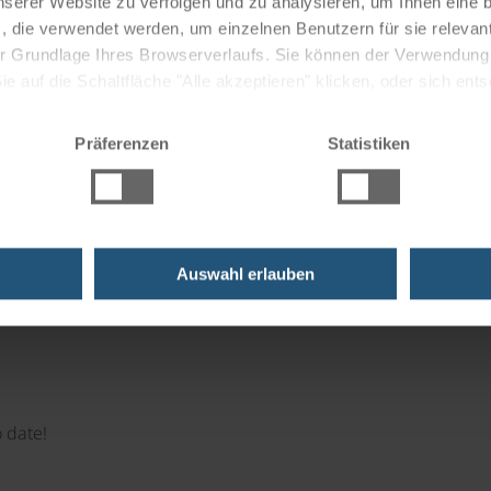
nserer Website zu verfolgen und zu analysieren, um Ihnen eine
, die verwendet werden, um einzelnen Benutzern für sie releva
ruises
 der Grundlage Ihres Browserverlaufs. Sie können der Verwendun
 auf die Schaltfläche "Alle akzeptieren" klicken, oder sich ent
Sie auf " Ablehnen" klicken.
Präferenzen
Statistiken
 moments!
 the perfect gift.
Auswahl erlauben
 date!