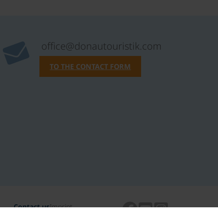
office@donautouristik.com
TO THE CONTACT FORM
Contact us
Imprint
Data protection
TAC