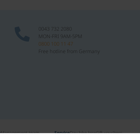
0043 732 2080
MON-FRI 9AM-5PM
0800 100 11 47
Free hotline from Germany
n
Management team
Service
Day bike hire
Gift vouchers
ates