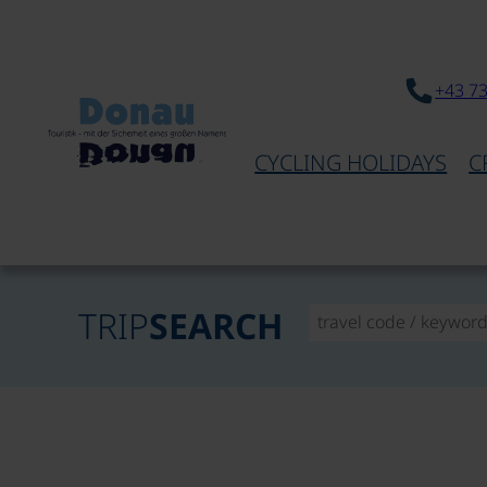
+43 7
CYCLING HOLIDAYS
C
TRIP
SEARCH