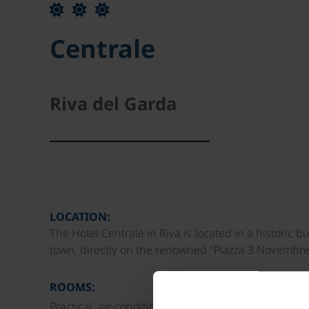
Centrale
Riva del Garda
LOCATION:
The Hotel Centrale in Riva is located in a historic 
town, directly on the renowned "Piazza 3 Novembre"
ROOMS:
Practical, air-conditioned rooms equipped with bath