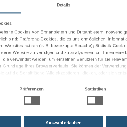
Details
ookies
eat view of Lake Garda. Here, you can enjoy traditional
bsite Cookies von Erstanbietern und Drittanbietern: notwendige
 delicious meals reflecting the culinary diversity of Italy.
lich sind; Präferenz-Cookies, die es uns ermöglichen, Informati
e Websites nutzen (z. B. bevorzugte Sprache); Statistik-Cooki
nserer Website zu verfolgen und zu analysieren, um Ihnen eine
, die verwendet werden, um einzelnen Benutzern für sie releva
 atmosphere of the historic city center while also having
 der Grundlage Ihres Browserverlaufs. Sie können der Verwendun
, and shops.
 auf die Schaltfläche "Alle akzeptieren" klicken, oder sich ent
Sie auf " Ablehnen" klicken.
Präferenzen
Statistiken
Auswahl erlauben
ruises