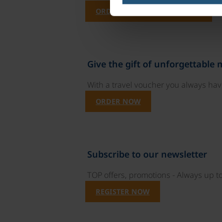
ORDER NOW FREE OF CHARGE
Give the gift of unforgettable
With a travel voucher you always have
ORDER NOW
Subscribe to our newsletter
TOP offers, promotions - Always up to
REGISTER NOW