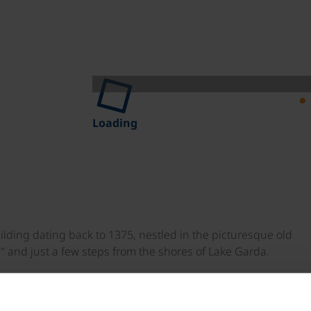
Loading
building dating back to 1375, nestled in the picturesque old
 and just a few steps from the shores of Lake Garda.
room/shower/toilet, hairdryer, TV, and Wi-Fi.