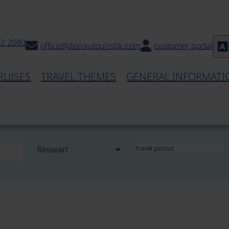
32 2080
office@donautouristik.com
customer portal
RUISES
TRAVEL THEMES
GENERAL INFORMATI