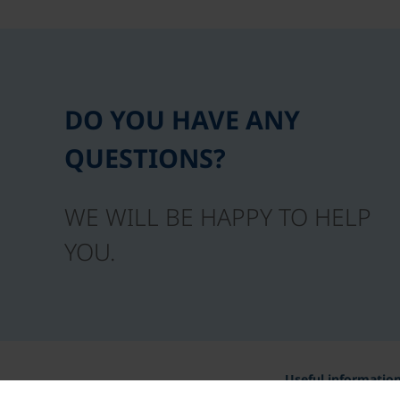
DO YOU HAVE ANY
QUESTIONS?
WE WILL BE HAPPY TO HELP
YOU.
Useful informatio
Awards and certific