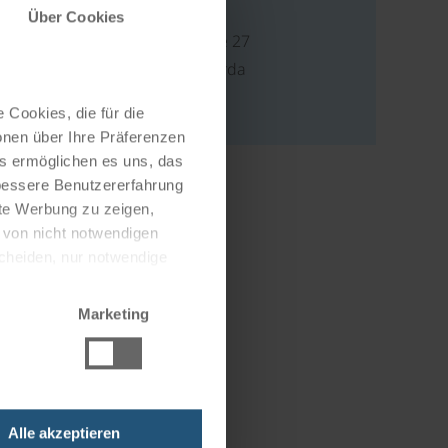
Address
Über Cookies
Piazza 3 Novembre 27
38066 Riva del Garda
Italien
 Cookies, die für die
onen über Ihre Präferenzen
es ermöglichen es uns, das
 bessere Benutzererfahrung
nte Werbung zu zeigen,
g von nicht notwendigen
scheiden, nur notwendige
Marketing
Alle akzeptieren