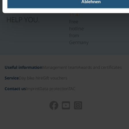
0800
Ablehnen
HAPPY TO
100
11 47
HELP YOU.
Free
hotline
from
Germany
Useful information
Management team
Awards and certificates
Service
Day bike hire
Gift vouchers
Contact us
Imprint
Data protection
TAC