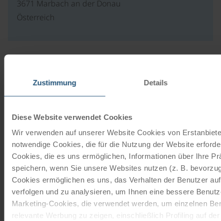
3671 Marbach an der Donau
Österreich
Our travel catalogues
Zustimmung
Details
Cycling holidays, cruises and cycle cruises
ORDER NOW FREE OF CHARGE
Diese Website verwendet Cookies
Wir verwenden auf unserer Website Cookies von Erstanbieter
notwendige Cookies, die für die Nutzung der Website erforder
Give the gift of unforgettable
Cookies, die es uns ermöglichen, Informationen über Ihre P
moments!
speichern, wenn Sie unsere Websites nutzen (z. B. bevorzugt
Cookies ermöglichen es uns, das Verhalten der Benutzer au
With a travel voucher you always have the
verfolgen und zu analysieren, um Ihnen eine bessere Benutze
perfect gift.
Marketing-Cookies, die verwendet werden, um einzelnen Ben
relevante Werbung zu zeigen, einschließlich Profiling auf de