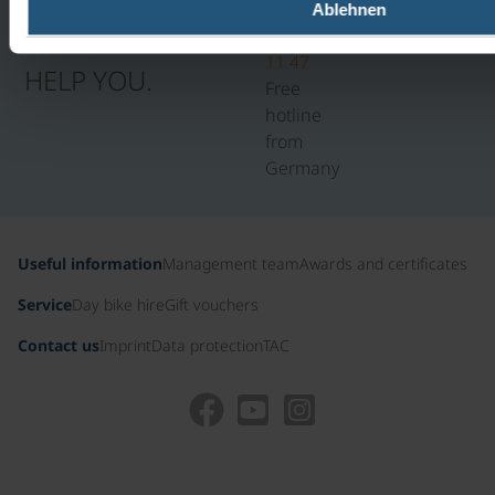
WE WILL BE
0800
Ablehnen
HAPPY TO
100
11 47
HELP YOU.
Free
hotline
from
Germany
Useful information
Management team
Awards and certificates
Service
Day bike hire
Gift vouchers
Contact us
Imprint
Data protection
TAC