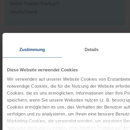
56841 Traben-Trarbach
Deutschland
Our travel catalogues
Zustimmung
Details
Cycling holidays, cruises and cycle cruises
ORDER NOW FREE OF CHARGE
Diese Website verwendet Cookies
Wir verwenden auf unserer Website Cookies von Erstanbieter
notwendige Cookies, die für die Nutzung der Website erforder
Give the gift of unforgettable
Cookies, die es uns ermöglichen, Informationen über Ihre P
moments!
speichern, wenn Sie unsere Websites nutzen (z. B. bevorzugt
Cookies ermöglichen es uns, das Verhalten der Benutzer au
With a travel voucher you always have the
verfolgen und zu analysieren, um Ihnen eine bessere Benutze
perfect gift.
Marketing-Cookies, die verwendet werden, um einzelnen Ben
relevante Werbung zu zeigen, einschließlich Profiling auf de