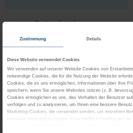
Our travel catalogues
Cycling holidays, cruises and cycle cruises
Zustimmung
Details
ORDER NOW FREE OF CHARGE
Diese Website verwendet Cookies
Wir verwenden auf unserer Website Cookies von Erstanbieter
Give the gift of unforgettable
notwendige Cookies, die für die Nutzung der Website erforder
moments!
Cookies, die es uns ermöglichen, Informationen über Ihre P
speichern, wenn Sie unsere Websites nutzen (z. B. bevorzugt
With a travel voucher you always have the
Cookies ermöglichen es uns, das Verhalten der Benutzer au
perfect gift.
verfolgen und zu analysieren, um Ihnen eine bessere Benutze
Marketing-Cookies, die verwendet werden, um einzelnen Ben
relevante Werbung zu zeigen, einschließlich Profiling auf de
ORDER NOW
Browserverlaufs. Sie können der Verwendung von nicht not
zustimmen, indem Sie auf die Schaltfläche "Alle akzeptieren"