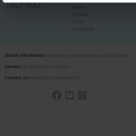
HELP YOU.
Free
hotline
from
Germany
Useful information
Management team
Awards and certificates
Service
Day bike hire
Gift vouchers
Contact us
Imprint
Data protection
TAC