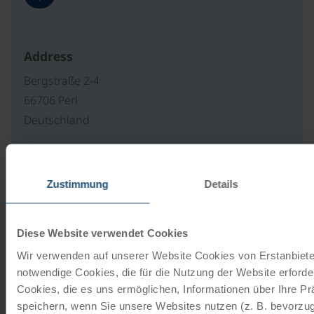
Address
Bergstraße 2-4
66706 Perl
Deutschland
Our travel catalogues
Zustimmung
Details
Cycling holidays, cruises and cycle cruises
Diese Website verwendet Cookies
ORDER NOW FREE OF CHARGE
Wir verwenden auf unserer Website Cookies von Erstanbieter
notwendige Cookies, die für die Nutzung der Website erforder
Cookies, die es uns ermöglichen, Informationen über Ihre P
Give the gift of unforgettable
speichern, wenn Sie unsere Websites nutzen (z. B. bevorzugt