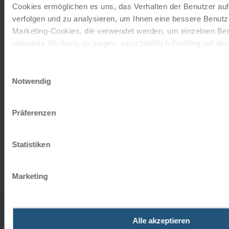
Cookies ermöglichen es uns, das Verhalten der Benutzer au
moments!
verfolgen und zu analysieren, um Ihnen eine bessere Benutze
With a travel voucher you always have the
Marketing-Cookies, die verwendet werden, um einzelnen Ben
perfect gift.
relevante Werbung zu zeigen, einschließlich Profiling auf de
Browserverlaufs. Sie können der Verwendung von nicht not
zustimmen, indem Sie auf die Schaltfläche "Alle akzeptieren"
Einwilligungsauswahl
ORDER NOW
entscheiden, nur notwendige Cookies zu verwenden, indem S
Notwendig
klicken.
Subscribe to our newsletter
Impressum
Datenschutz
Präferenzen
TOP offers, promotions - Always up to date!
Statistiken
REGISTER NOW
Marketing
0043
office
Alle akzeptieren
732