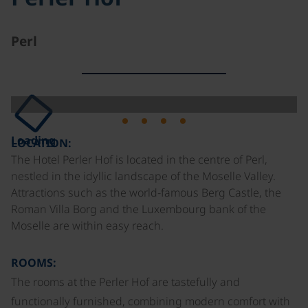
Perl
Loading
LOCATION:
The Hotel Perler Hof is located in the centre of Perl,
nestled in the idyllic landscape of the Moselle Valley.
Attractions such as the world-famous Berg Castle, the
Roman Villa Borg and the Luxembourg bank of the
Moselle are within easy reach.
ROOMS:
The rooms at the Perler Hof are tastefully and
functionally furnished, combining modern comfort with