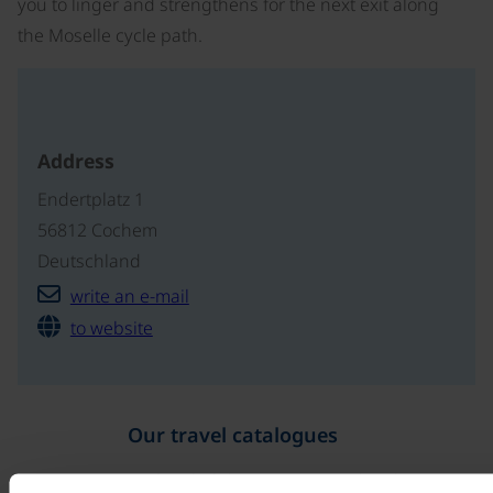
you to linger and strengthens for the next exit along
the Moselle cycle path.
Address
Endertplatz 1
56812 Cochem
Deutschland
write an e-mail
to website
Our travel catalogues
Cycling holidays, cruises and cycle cruises