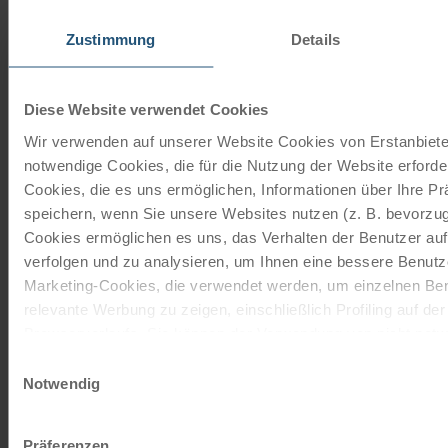
Zustimmung
Details
ORDER NOW FREE OF CHARGE
Diese Website verwendet Cookies
Give the gift of unforgettable
Wir verwenden auf unserer Website Cookies von Erstanbieter
moments!
notwendige Cookies, die für die Nutzung der Website erforder
With a travel voucher you always have the
Cookies, die es uns ermöglichen, Informationen über Ihre P
perfect gift.
speichern, wenn Sie unsere Websites nutzen (z. B. bevorzugt
Cookies ermöglichen es uns, das Verhalten der Benutzer au
verfolgen und zu analysieren, um Ihnen eine bessere Benutze
ORDER NOW
Marketing-Cookies, die verwendet werden, um einzelnen Ben
relevante Werbung zu zeigen, einschließlich Profiling auf de
Browserverlaufs. Sie können der Verwendung von nicht not
Subscribe to our newsletter
zustimmen, indem Sie auf die Schaltfläche "Alle akzeptieren"
Einwilligungsauswahl
entscheiden, nur notwendige Cookies zu verwenden, indem S
Notwendig
TOP offers, promotions - Always up to date!
klicken.
Impressum
Datenschutz
REGISTER NOW
Präferenzen