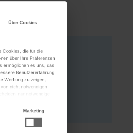
Über Cookies
 Cookies, die für die
onen über Ihre Präferenzen
Address
es ermöglichen es uns, das
Maria Taferl 35
 bessere Benutzererfahrung
nte Werbung zu zeigen,
3672 Maria Taferl
g von nicht notwendigen
Österreich
scheiden, nur notwendige
write an e-mail
to website
Marketing