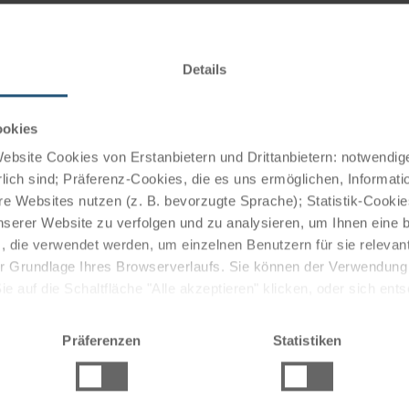
dates from 1660 to 1710. The dome of the baroque master
Details
or the construction and design of the Melk Abbey, is
ty of the Order of the Immaculate Virgin Mary - OMJ. The
ookies
osarium, the Marian garden, the herb garden and the fruit
bsite Cookies von Erstanbietern und Drittanbietern: notwendige
lich sind; Präferenz-Cookies, die es uns ermöglichen, Informati
e Websites nutzen (z. B. bevorzugte Sprache); Statistik-Cooki
7:00 to 19:00, masses are organized on Sundays and
nserer Website zu verfolgen und zu analysieren, um Ihnen eine
, die verwendet werden, um einzelnen Benutzern für sie releva
 der Grundlage Ihres Browserverlaufs. Sie können der Verwendun
 auf die Schaltfläche "Alle akzeptieren" klicken, oder sich ent
Sie auf " Ablehnen" klicken.
Präferenzen
Statistiken