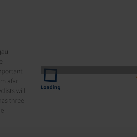
gau
he
mportant
om afar
Loading
lists will
has three
he