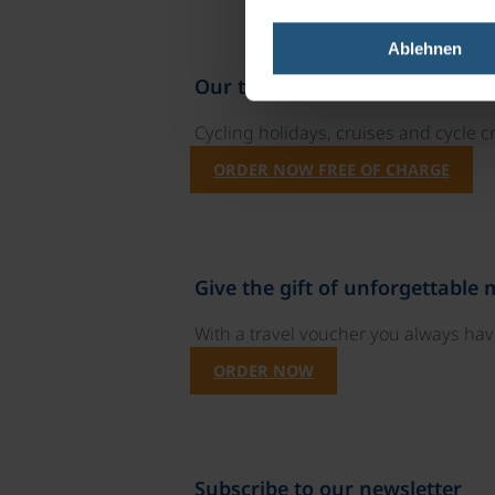
Ablehnen
Our travel catalogues
Cycling holidays, cruises and cycle c
ORDER NOW FREE OF CHARGE
Give the gift of unforgettable
With a travel voucher you always have
ORDER NOW
Subscribe to our newsletter