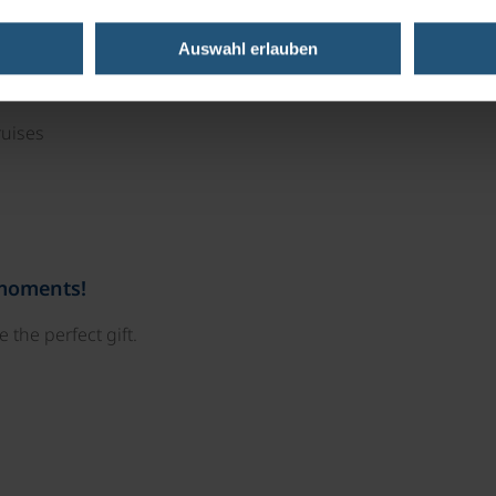
Auswahl erlauben
ruises
 moments!
 the perfect gift.