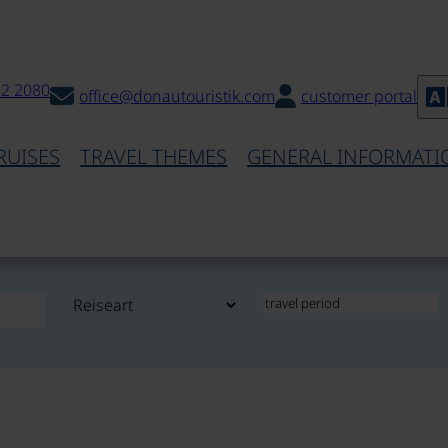
32 2080
office@donautouristik.com
customer portal
RUISES
TRAVEL THEMES
GENERAL INFORMATI