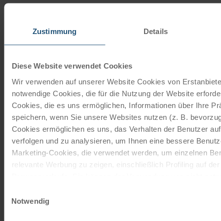
Cycling holidays, cruises and cycle cruises
Zustimmung
Details
ORDER NOW FREE OF CHARGE
Diese Website verwendet Cookies
Give the gift of unforgettable
Wir verwenden auf unserer Website Cookies von Erstanbieter
moments!
notwendige Cookies, die für die Nutzung der Website erforder
Cookies, die es uns ermöglichen, Informationen über Ihre P
With a travel voucher you always have the
speichern, wenn Sie unsere Websites nutzen (z. B. bevorzugt
perfect gift.
Cookies ermöglichen es uns, das Verhalten der Benutzer au
verfolgen und zu analysieren, um Ihnen eine bessere Benutze
ORDER NOW
Marketing-Cookies, die verwendet werden, um einzelnen Ben
relevante Werbung zu zeigen, einschließlich Profiling auf de
Browserverlaufs. Sie können der Verwendung von nicht not
Subscribe to our newsletter
zustimmen, indem Sie auf die Schaltfläche "Alle akzeptieren"
Einwilligungsauswahl
entscheiden, nur notwendige Cookies zu verwenden, indem S
Notwendig
TOP offers, promotions - Always up to date!
klicken.