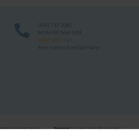
0043 732 2080
MON-FRI 9AM-5PM
0800 100 11 47
Free hotline from Germany
n
Management team
Service
Day bike hire
Gift vouchers
ates