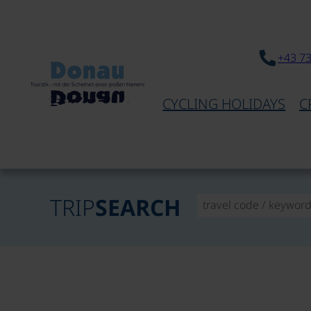
+43 7
CYCLING HOLIDAYS
C
TRIP
SEARCH