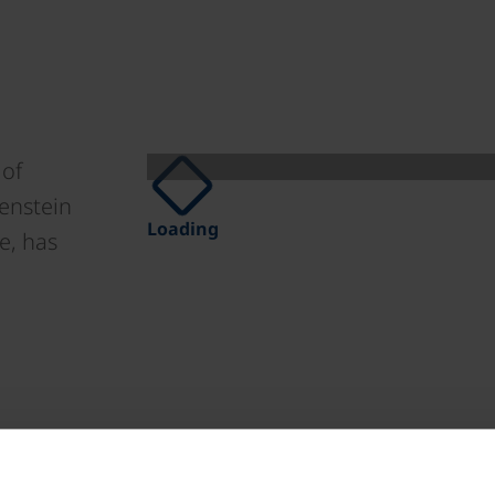
 of
kenstein
Loading
e, has