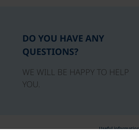
DO YOU HAVE ANY
QUESTIONS?
WE WILL BE HAPPY TO HELP
YOU.
Useful informatio
Awards and certific