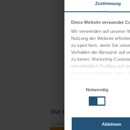
Zustimmung
Diese Website verwendet C
Wir verwenden auf unserer We
Nutzung der Website erforder
zu speichern, wenn Sie unser
Verhalten der Benutzer auf u
zu bieten. Marketing-Cookies
einschließlich Profiling auf
Cookies zustimmen, indem Sie
Cookies zu verwenden, indem 
Einwilligungsauswahl
Notwendig
Impressum
Datenschutz
Our travel catalogues
Cycling holidays, cruises and cycle c
Ablehnen