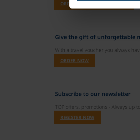
ORDER NOW FREE OF CHARGE
Give the gift of unforgettable
With a travel voucher you always have
ORDER NOW
Subscribe to our newsletter
TOP offers, promotions - Always up to
REGISTER NOW