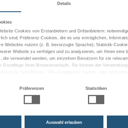
Details
ookies
bsite Cookies von Erstanbietern und Drittanbietern: notwendige
lich sind; Präferenz-Cookies, die es uns ermöglichen, Informati
e Websites nutzen (z. B. bevorzugte Sprache); Statistik-Cooki
nserer Website zu verfolgen und zu analysieren, um Ihnen eine
, die verwendet werden, um einzelnen Benutzern für sie releva
 der Grundlage Ihres Browserverlaufs. Sie können der Verwendun
 auf die Schaltfläche "Alle akzeptieren" klicken, oder sich ent
Sie auf " Ablehnen" klicken.
Präferenzen
Statistiken
ruises
Auswahl erlauben