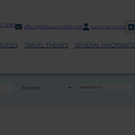
32 2080
office@donautouristik.com
customer portal
RUISES
TRAVEL THEMES
GENERAL INFORMATI