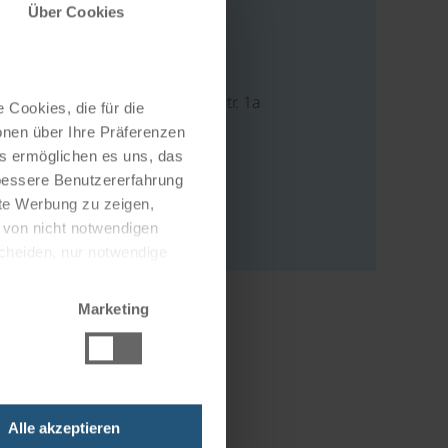
Über Cookies
Address
Mondsee Bundesstr. 1a
 Cookies, die für die
5340 St. Gilgen
onen über Ihre Präferenzen
Österreich
es ermöglichen es uns, das
 bessere Benutzererfahrung
write an e-mail
nte Werbung zu zeigen,
to website
g von nicht notwendigen
scheiden, nur notwendige
Marketing
Alle akzeptieren