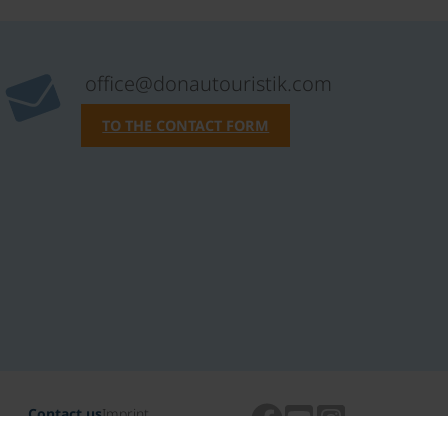
office@donautouristik.com
TO THE CONTACT FORM
Contact us
Imprint
Data protection
TAC