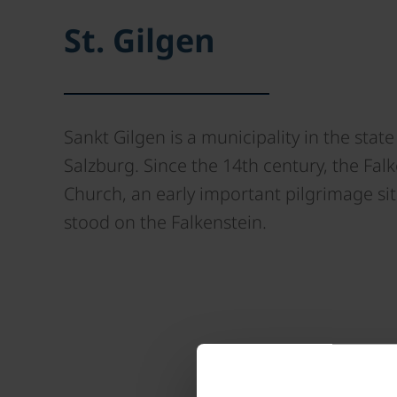
St. Gilgen
Sankt Gilgen is a municipality in the state
Salzburg. Since the 14th century, the Fal
Church, an early important pilgrimage sit
stood on the Falkenstein.