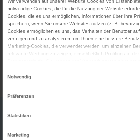
Wir verwenden auf unserer Website Cookies von Erstanbieter
perfect gift.
notwendige Cookies, die für die Nutzung der Website erforder
Cookies, die es uns ermöglichen, Informationen über Ihre P
speichern, wenn Sie unsere Websites nutzen (z. B. bevorzugt
ORDER NOW
Cookies ermöglichen es uns, das Verhalten der Benutzer au
verfolgen und zu analysieren, um Ihnen eine bessere Benutze
Subscribe to our newsletter
Marketing-Cookies, die verwendet werden, um einzelnen Ben
relevante Werbung zu zeigen, einschließlich Profiling auf de
TOP offers, promotions - Always up to date!
Browserverlaufs. Sie können der Verwendung von nicht not
zustimmen, indem Sie auf die Schaltfläche "Alle akzeptieren"
Einwilligungsauswahl
entscheiden, nur notwendige Cookies zu verwenden, indem S
Notwendig
REGISTER NOW
klicken.
Impressum
Datenschutz
Präferenzen
0043
office
Statistiken
732
DO YOU
2080
TO TH
HAVE ANY
MON-
Marketing