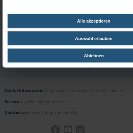
FRI
QUESTIONS?
9AM-
5PM
WE WILL BE
Alle akzeptieren
0800
HAPPY TO
100
11 47
Auswahl erlauben
HELP YOU.
Free
hotline
Ablehnen
from
Germany
Useful information
Management team
Awards and certificates
Service
Day bike hire
Gift vouchers
Contact us
Imprint
Data protection
TAC