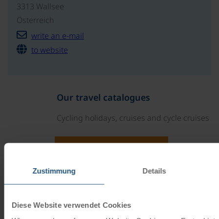
3313 Wallsee
Österreich
write an e-mail
to website
Our travel catalogues
Cycling holidays, cruises and cycle cruises
ORDER NOW FREE OF CHARGE
Zustimmung
Details
Give the gift of unforgettable
moments!
Diese Website verwendet Cookies
With a travel voucher you always have the