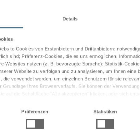
Details
Remnants of the fortifications are still preserved today
rical monuments. Also worth seeing are the Spitzer Tower,
ookies
 Catholic church of St. Venantius.
bsite Cookies von Erstanbietern und Drittanbietern: notwendige
lich sind; Präferenz-Cookies, die es uns ermöglichen, Informati
e Websites nutzen (z. B. bevorzugte Sprache); Statistik-Cooki
nd invites visitors to linger in its restaurants, inns and
nserer Website zu verfolgen und zu analysieren, um Ihnen eine
, die verwendet werden, um einzelnen Benutzern für sie releva
 der Grundlage Ihres Browserverlaufs. Sie können der Verwendun
 auf die Schaltfläche "Alle akzeptieren" klicken, oder sich ent
Sie auf " Ablehnen" klicken.
Präferenzen
Statistiken