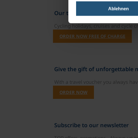
Ablehnen
Our travel catalogues
Cycling holidays, cruises and cycle c
ORDER NOW FREE OF CHARGE
Give the gift of unforgettable
With a travel voucher you always have
ORDER NOW
Subscribe to our newsletter