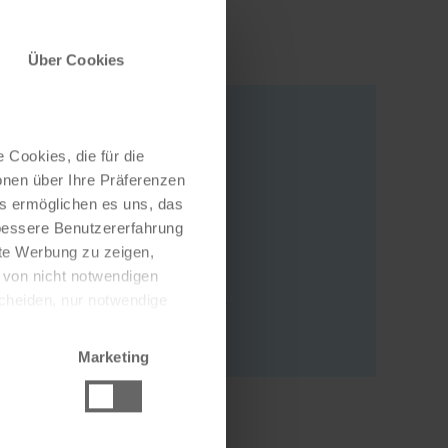
Über Cookies
 Cookies, die für die
Address
onen über Ihre Präferenzen
es ermöglichen es uns, das
Gerbergasse 16
 bessere Benutzererfahrung
97877 Wertheim
nte Werbung zu zeigen,
Deutschland
g von nicht notwendigen
write an e-mail
scheiden, nur notwendige
to website
Marketing