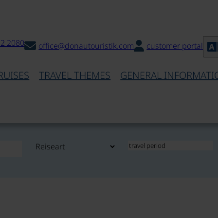
32 2080
office@donautouristik.com
customer portal
RUISES
TRAVEL THEMES
GENERAL INFORMATI