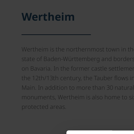
Wertheim
Wertheim is the northernmost town in th
state of Baden-Württemberg and borders 
on Bavaria. In the former castle settleme
the 12th/13th century, the Tauber flows i
Main. In addition to more than 30 natura
monuments, Wertheim is also home to si
protected areas.