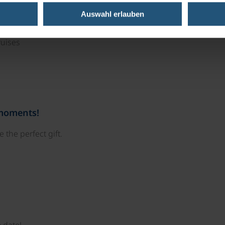
Auswahl erlauben
ruises
 moments!
 the perfect gift.