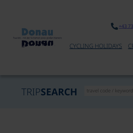
+43 7
CYCLING HOLIDAYS
C
TRIP
SEARCH