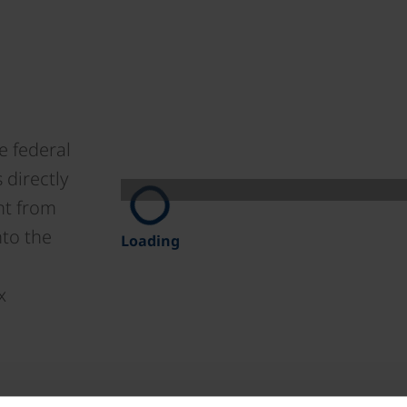
e federal
directly
nt from
nto the
Loading
l
x