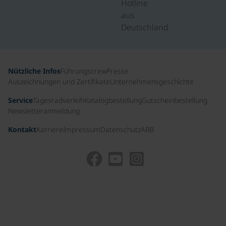
Hotline
aus
Deutschland
Nützliche Infos
Führungscrew
Presse
Auszeichnungen und Zertifikate
Unternehmensgeschichte
Service
Tagesradverleih
Katalogbestellung
Gutscheinbestellung
Newsletteranmeldung
Kontakt
Karriere
Impressum
Datenschutz
ARB