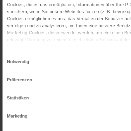
Cookies, die es uns ermöglichen, Informationen über Ihre P
Radreisen, Kreuzfahrten und
speichern, wenn Sie unsere Websites nutzen (z. B. bevorzugt
Radkreuzfahrten
Cookies ermöglichen es uns, das Verhalten der Benutzer au
verfolgen und zu analysieren, um Ihnen eine bessere Benutze
JETZT KOSTENFREI BESTELLEN
Marketing-Cookies, die verwendet werden, um einzelnen Ben
relevante Werbung zu zeigen, einschließlich Profiling auf de
Browserverlaufs. Sie können der Verwendung von nicht not
Schenken Sie unvergessliche
zustimmen, indem Sie auf die Schaltfläche "Alle akzeptieren"
Einwilligungsauswahl
entscheiden, nur notwendige Cookies zu verwenden, indem S
Momente!
Notwendig
klicken.
Mit einem Reisegutschein haben Sie
Impressum
Datenschutz
Präferenzen
immer das passende Geschenk.
Statistiken
JETZT BESTELLEN
Marketing
Newsletter abonnieren