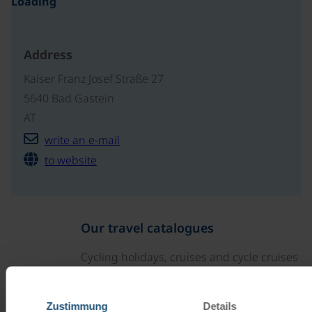
Loading
Address
Kaiser Franz Josef Straße 27
5640 Bad Gastein
AT
write an e-mail
to website
Our travel catalogues
Cycling holidays, cruises and cycle cruises
ORDER NOW FREE OF CHARGE
Zustimmung
Details