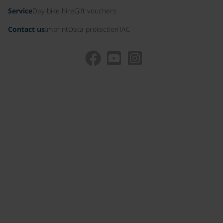
Service
Day bike hire
Gift vouchers
Contact us
Imprint
Data protection
TAC