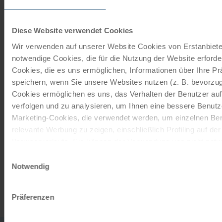
Give the gift of unforgettable
Diese Website verwendet Cookies
moments!
Wir verwenden auf unserer Website Cookies von Erstanbieter
notwendige Cookies, die für die Nutzung der Website erforder
With a travel voucher you always have the
Cookies, die es uns ermöglichen, Informationen über Ihre P
perfect gift.
speichern, wenn Sie unsere Websites nutzen (z. B. bevorzugt
Cookies ermöglichen es uns, das Verhalten der Benutzer au
ORDER NOW
verfolgen und zu analysieren, um Ihnen eine bessere Benutze
Marketing-Cookies, die verwendet werden, um einzelnen Ben
relevante Werbung zu zeigen, einschließlich Profiling auf de
Subscribe to our newsletter
Browserverlaufs. Sie können der Verwendung von nicht not
zustimmen, indem Sie auf die Schaltfläche "Alle akzeptieren"
Einwilligungsauswahl
TOP offers, promotions - Always up to date!
entscheiden, nur notwendige Cookies zu verwenden, indem S
Notwendig
klicken.
REGISTER NOW
Impressum
Datenschutz
Präferenzen