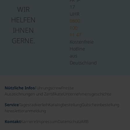
FR 9-
17
WIR
UHR
HELFEN
0800
100
IHNEN
11 47
GERNE.
Kostenfreie
Hotline
aus
Deutschland
Nützliche Infos
Führungscrew
Presse
Auszeichnungen und Zertifikate
Unternehmensgeschichte
Service
Tagesradverleih
Katalogbestellung
Gutscheinbestellung
Newsletteranmeldung
Kontakt
Karriere
Impressum
Datenschutz
ARB