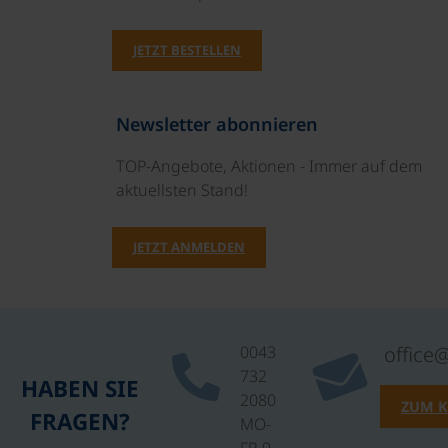
JETZT BESTELLEN
Newsletter abonnieren
TOP-Angebote, Aktionen - Immer auf dem
aktuellsten Stand!
JETZT ANMELDEN
0043
office
732
HABEN SIE
2080
ZUM 
FRAGEN?
MO-