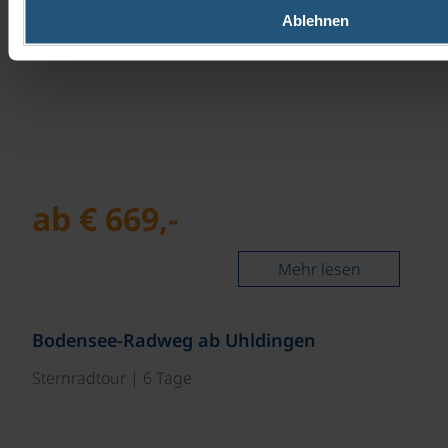
Übernachtung mit…
Ablehnen
ab € 669,-
Mehr lesen
Bodensee-Radweg ab Uhldingen
Sternradtour | 6 Tage