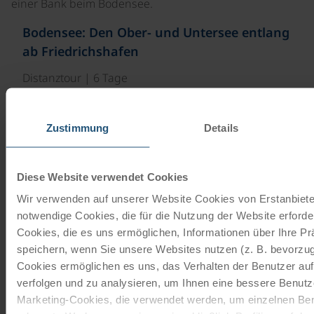
Bodensee: Den Ober- und Untersee entlang
ab Friedrichshafen
Distanztour | 6 Tage
Zustimmung
Details
Diese Website verwendet Cookies
5 x Übernachtung mit Frühstücksbuffet, Gepäcktransport
Wir verwenden auf unserer Website Cookies von Erstanbieter
ab/bis Friedrichshafen, Bodensee-Erlebnispaket,
notwendige Cookies, die für die Nutzung der Website erforder
Infopaket…
Cookies, die es uns ermöglichen, Informationen über Ihre P
speichern, wenn Sie unsere Websites nutzen (z. B. bevorzugt
Cookies ermöglichen es uns, das Verhalten der Benutzer au
verfolgen und zu analysieren, um Ihnen eine bessere Benutze
Marketing-Cookies, die verwendet werden, um einzelnen Ben