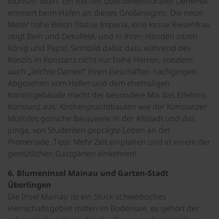
tourism“ litten. Ein freches überdimensionales Denkmal
erinnert beim Hafen an dieses Großereignis: Die neun
Meter hohe Beton-Statue Imperia, eine kesse Riesenfrau
zeigt Bein und Dekolleté, und in ihren Händen sitzen
König und Papst. Sinnbild dafür, dass während des
Konzils in Konstanz nicht nur hohe Herren, sondern
auch „leichte Damen“ ihren Geschäften nachgingen.
Abgesehen vom Hafen und dem ehemaligen
Konzilsgebäude macht der besondere Mix das Erlebnis
Konstanz aus: Kirchenprachtbauten wie der Konstanzer
Münster, gotische Baujuwele in der Altstadt und das
junge, von Studenten geprägte Leben an der
Promenade. Tipp: Mehr Zeit einplanen und in einem der
gemütlichen Gastgärten einkehren!
6. Blumeninsel Mainau und Garten-Stadt
Überlingen
Die Insel Mainau ist ein Stück schwedisches
Herrschaftsgebiet mitten im Bodensee, es gehört der