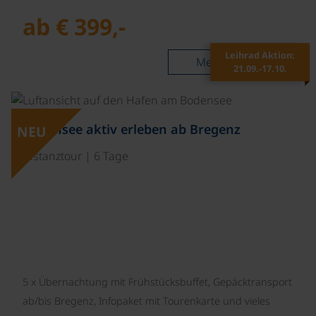
ab € 399,-
Leihrad Aktion:
Mehr lesen
21.09.-17.10.
Bodensee aktiv erleben ab Bregenz
NEU
Distanztour | 6 Tage
5 x Übernachtung mit Frühstücksbuffet, Gepäcktransport
ab/bis Bregenz, Infopaket mit Tourenkarte und vieles