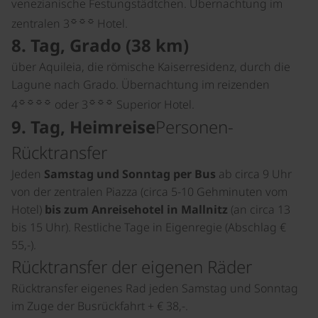
venezianische Festungstädtchen. Übernachtung im
☼☼☼
zentralen 3
Hotel.
8. Tag, Grado (38 km)
über Aquileia, die römische Kaiserresidenz, durch die
Lagune nach Grado. Übernachtung im reizenden
☼☼☼☼
☼☼☼
4
oder 3
Superior Hotel.
9. Tag, Heimreise
Personen-
Rücktransfer
Jeden
Samstag und Sonntag per Bus
ab circa 9 Uhr
von der zentralen Piazza (circa 5-10 Gehminuten vom
Hotel)
bis zum Anreisehotel in Mallnitz
(an circa 13
bis 15 Uhr). Restliche Tage in Eigenregie (Abschlag €
55,-).
Rücktransfer der eigenen Räder
Rücktransfer eigenes Rad jeden Samstag und Sonntag
im Zuge der Busrückfahrt + € 38,-.