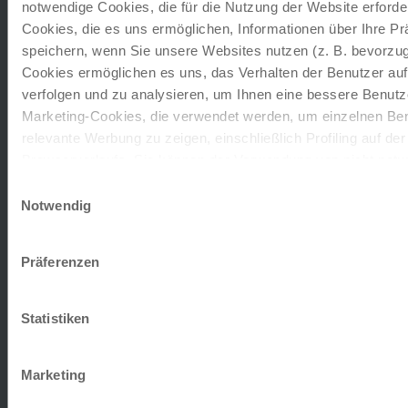
notwendige Cookies, die für die Nutzung der Website erforder
LAGE:
Die malerische Lage des familien geführten
Cookies, die es uns ermöglichen, Informationen über Ihre P
Hotels Belvedre verbindet natürliche Schönheit mit
speichern, wenn Sie unsere Websites nutzen (z. B. bevorzugt
historischem Charme…
Cookies ermöglichen es uns, das Verhalten der Benutzer au
verfolgen und zu analysieren, um Ihnen eine bessere Benutze
Verlängerung auf Anfrage
Marketing-Cookies, die verwendet werden, um einzelnen Ben
relevante Werbung zu zeigen, einschließlich Profiling auf de
Browserverlaufs. Sie können der Verwendung von nicht not
zustimmen, indem Sie auf die Schaltfläche "Alle akzeptieren"
Einwilligungsauswahl
Hotel Costantini
entscheiden, nur notwendige Cookies zu verwenden, indem S
Notwendig
Tarcento
klicken.
LAGE:
Das Hotel und die Stadt begeistern mit ihrer
Impressum
Datenschutz
Präferenzen
idyllischen Lage auf einem Hügel, die Tracento den
Beinamen „Perle…
Statistiken
Verlängerung auf Anfrage
Marketing