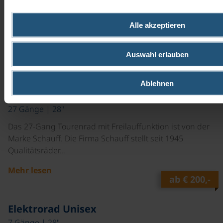
Das 27-Gang Tourenrad mit Freilauffunktion ist von der
Marke Schauff. Die Firma Schauff stellt seit 1945
Qualitätsräder…
Alle akzeptieren
Mehr lesen
Auswahl erlauben
ab
€ 90,-
©
Ablehnen
DT Superrad Damen
27 Gänge | 28"
Das 27-Gang Tourenrad mit Freilauffunktion ist von der
Marke Schauff. Die Firma Schauff stellt seit 1945
Qualitätsräder…
Mehr lesen
ab
€ 200,-
Elektrorad Unisex
7 Gänge | 28"