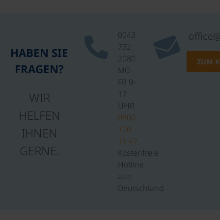
0043
office
732
HABEN SIE
2080
ZUM 
FRAGEN?
MO-
FR 9-
17
WIR
UHR
HELFEN
0800
100
IHNEN
11 47
GERNE.
Kostenfreie
Hotline
aus
Deutschland