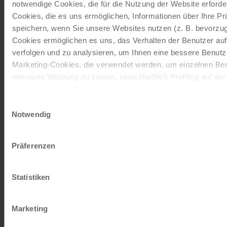
notwendige Cookies, die für die Nutzung der Website erforder
Cookies, die es uns ermöglichen, Informationen über Ihre P
Mehr lesen
speichern, wenn Sie unsere Websites nutzen (z. B. bevorzugt
ab
€ 90,-
Cookies ermöglichen es uns, das Verhalten der Benutzer au
©
verfolgen und zu analysieren, um Ihnen eine bessere Benutze
Marketing-Cookies, die verwendet werden, um einzelnen Ben
Tourenrad Herren groß
relevante Werbung zu zeigen, einschließlich Profiling auf de
24 Gänge | 28"
Browserverlaufs. Sie können der Verwendung von nicht not
Das 24-Gang Tourenrad mit Freilauffunktion ist von den
zustimmen, indem Sie auf die Schaltfläche "Alle akzeptieren"
Einwilligungsauswahl
Marken Schauff oder Kalkhoff. Die Firma Schauff stellt
entscheiden, nur notwendige Cookies zu verwenden, indem S
Notwendig
seit 1945…
klicken.
Impressum
Datenschutz
Mehr lesen
Präferenzen
ab
€ 90,-
Statistiken
©
DT Superrad Herren
Marketing
27 Gänge | 28"