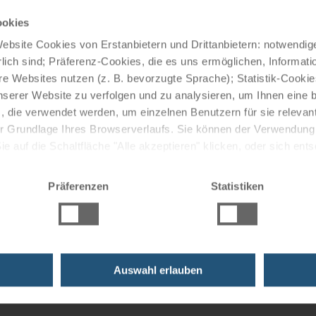
le klimatisiert. Sie sind mit einem LCD-TV, LED-
ookies
usche und WC, sowie schallisolierten Fenstern und
bsite Cookies von Erstanbietern und Drittanbietern: notwendige
ten Komfort zu bieten.
lich sind; Präferenz-Cookies, die es uns ermöglichen, Informati
e Websites nutzen (z. B. bevorzugte Sprache); Statistik-Cooki
nserer Website zu verfolgen und zu analysieren, um Ihnen eine
, die verwendet werden, um einzelnen Benutzern für sie releva
assizistischen Gebäude und ist nur paar Gehminuten vom
 der Grundlage Ihres Browserverlaufs. Sie können der Verwendun
cone" entfernt.
 auf die Schaltfläche "Alle akzeptieren" klicken, oder sich ent
Sie auf " Ablehnen" klicken.
Präferenzen
Statistiken
Auswahl erlauben
uzfahrten