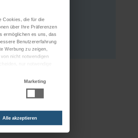
Adresse
 Cookies, die für die
Via Del Mercato 5
onen über Ihre Präferenzen
es ermöglichen es uns, das
34074 Monfalcone
 bessere Benutzererfahrung
Italien
nte Werbung zu zeigen,
g von nicht notwendigen
scheiden, nur notwendige
Marketing
Alle akzeptieren