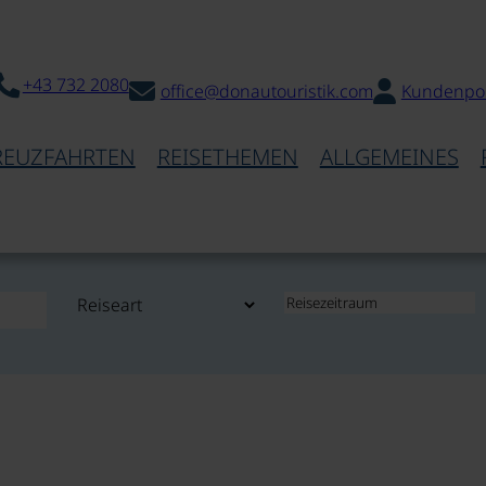
+43 732 2080
office@donautouristik.com
Kundenpor
REUZFAHRTEN
REISETHEMEN
ALLGEMEINES