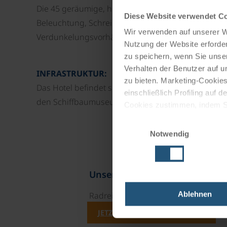
Die 45 geräumige, helle und moderne Zimmer sind al
Diese Website verwendet C
Beleuchtung, Schreibtisch, Kühlschrank, Bad mit D
Wir verwenden auf unserer We
Verdunkelungsvorhängen ausgestattet, um den bes
Nutzung der Website erforder
zu speichern, wenn Sie unser
Verhalten der Benutzer auf u
INFRASTRUKTUR:
zu bieten. Marketing-Cookies
Das Hotel befindet sich in einem historischen, kl
einschließlich Profiling auf
den Schiffbaumuseum "Museo Cantieristica Monfal
Cookies zustimmen, indem Sie
Cookies zu verwenden, indem 
Einwilligungsauswahl
Notwendig
Impressum
Datenschutz
Unsere Reisekataloge
Ablehnen
Radreisen, Kreuzfahrten und Radkre
JETZT KOSTENFREI BESTELLEN