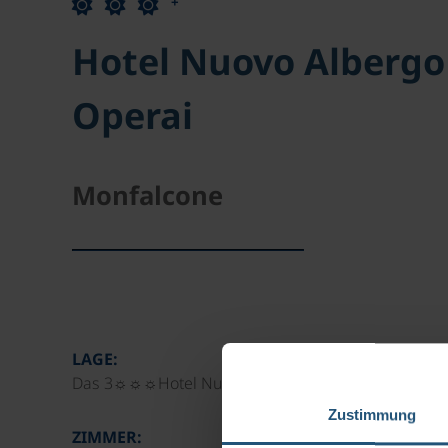
+
Hotel Nuovo Albergo
Operai
Monfalcone
LAGE:
Das 3☼☼☼Hotel Nuovo Albergo Operai liegt im Zen
Zustimmung
ZIMMER: