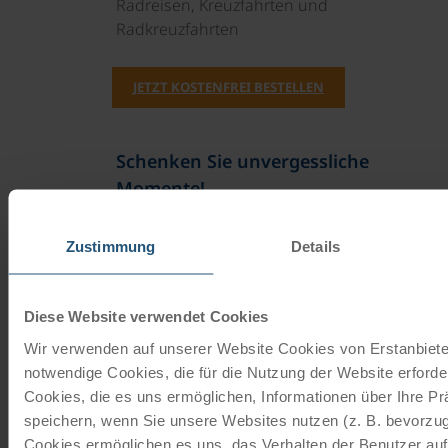
Radreisen, Kreuzfahrten und
Radkreuzfahrten
JETZT KOSTENFREI BESTELLEN
Schenken Sie unvergessliche
Momente!
Mit einem Reisegutschein haben Sie
Zustimmung
Details
immer das passende Geschenk.
JETZT BESTELLEN
Diese Website verwendet Cookies
Wir verwenden auf unserer Website Cookies von Erstanbieter
notwendige Cookies, die für die Nutzung der Website erforder
Newsletter abonnieren
Cookies, die es uns ermöglichen, Informationen über Ihre P
speichern, wenn Sie unsere Websites nutzen (z. B. bevorzugt
TOP-Angebote, Aktionen - Immer auf dem
Cookies ermöglichen es uns, das Verhalten der Benutzer au