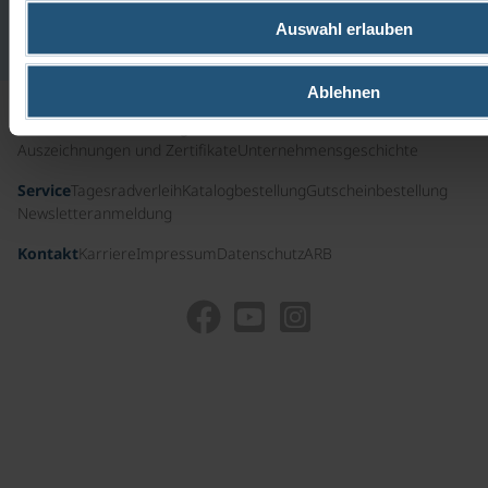
aus
Auswahl erlauben
Deutschland
Ablehnen
Nützliche Infos
Führungscrew
Presse
Auszeichnungen und Zertifikate
Unternehmensgeschichte
Service
Tagesradverleih
Katalogbestellung
Gutscheinbestellung
Newsletteranmeldung
Kontakt
Karriere
Impressum
Datenschutz
ARB