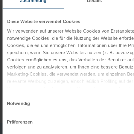
Schenken Sie unvergessliche
Zustimmung
Details
Momente!
Mit einem Reisegutschein haben Sie
Diese Website verwendet Cookies
immer das passende Geschenk.
Wir verwenden auf unserer Website Cookies von Erstanbieter
notwendige Cookies, die für die Nutzung der Website erforder
Cookies, die es uns ermöglichen, Informationen über Ihre P
JETZT BESTELLEN
speichern, wenn Sie unsere Websites nutzen (z. B. bevorzugt
Cookies ermöglichen es uns, das Verhalten der Benutzer au
Newsletter abonnieren
verfolgen und zu analysieren, um Ihnen eine bessere Benutze
Marketing-Cookies, die verwendet werden, um einzelnen Ben
TOP-Angebote, Aktionen - Immer auf dem
relevante Werbung zu zeigen, einschließlich Profiling auf de
aktuellsten Stand!
Browserverlaufs. Sie können der Verwendung von nicht not
zustimmen, indem Sie auf die Schaltfläche "Alle akzeptieren"
Einwilligungsauswahl
entscheiden, nur notwendige Cookies zu verwenden, indem S
Notwendig
JETZT ANMELDEN
klicken.
Impressum
Datenschutz
Präferenzen