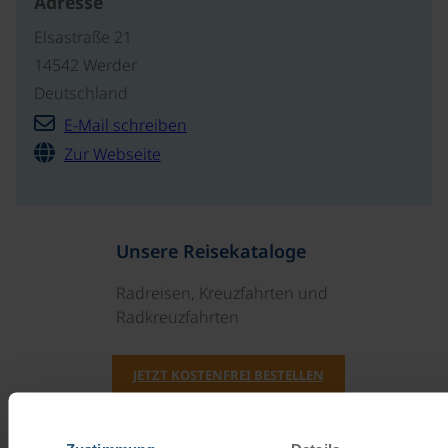
Adresse
Elsastraße 21
14542 Werder
Deutschland
E-Mail schreiben
Zur Webseite
Unsere Reisekataloge
Radreisen, Kreuzfahrten und
Radkreuzfahrten
JETZT KOSTENFREI BESTELLEN