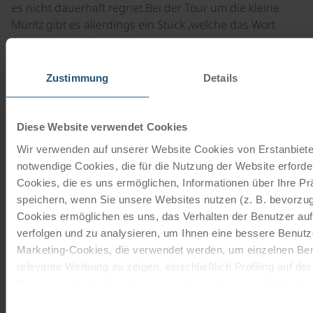
es nicht dauerhaft regnet.Bei der Tour um die kleine
Müritz gibt es allerdings ein Stück ,welche das Wort
Fahrradweg nicht verdient.
Alles im Allem hatten wir eine schöne Woche.
Zustimmung
Details
©
Diese Website verwendet Cookies
Mecklenburger Seen & Nationalpark
Wir verwenden auf unserer Website Cookies von Erstanbieter
Müritz 2023
notwendige Cookies, die für die Nutzung der Website erforder
Familie Braun aus Beelitz
Cookies, die es uns ermöglichen, Informationen über Ihre P
speichern, wenn Sie unsere Websites nutzen (z. B. bevorzugt
Soeben haben wir unsere Radtour an der Müritz mit
Cookies ermöglichen es uns, das Verhalten der Benutzer au
Unterkunft im Flair-Hotel Zielow beendet.
verfolgen und zu analysieren, um Ihnen eine bessere Benutze
Marketing-Cookies, die verwendet werden, um einzelnen Ben
Es hatalles sehr gut geklappt und wie immer war es
relevante Werbung zu zeigen, einschließlich Profiling auf de
super organisiert. Ein herzlicher Dank geht an das
Browserverlaufs. Sie können der Verwendung von nicht not
Hotelpersonal für die gute Unterkunft und die tolle
zustimmen, indem Sie auf die Schaltfläche "Alle akzeptieren"
Einwilligungsauswahl
Halbpension.