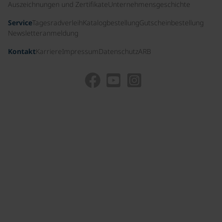
Auszeichnungen und Zertifikate
Unternehmensgeschichte
Service
Tagesradverleih
Katalogbestellung
Gutscheinbestellung
Newsletteranmeldung
Kontakt
Karriere
Impressum
Datenschutz
ARB