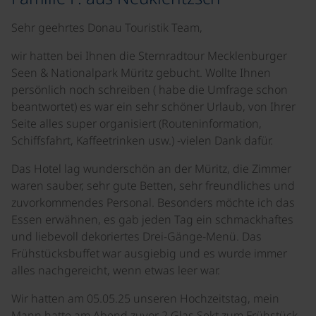
Sehr geehrtes Donau Touristik Team,
wir hatten bei Ihnen die Sternradtour Mecklenburger
Seen & Nationalpark Müritz gebucht. Wollte Ihnen
persönlich noch schreiben ( habe die Umfrage schon
beantwortet) es war ein sehr schöner Urlaub, von Ihrer
Seite alles super organisiert (Routeninformation,
Schiffsfahrt, Kaffeetrinken usw.) -vielen Dank dafür.
Das Hotel lag wunderschön an der Müritz, die Zimmer
waren sauber, sehr gute Betten, sehr freundliches und
zuvorkommendes Personal. Besonders möchte ich das
Essen erwähnen, es gab jeden Tag ein schmackhaftes
und liebevoll dekoriertes Drei-Gänge-Menü. Das
Frühstücksbuffet war ausgiebig und es wurde immer
alles nachgereicht, wenn etwas leer war.
Wir hatten am 05.05.25 unseren Hochzeitstag, mein
Mann hatte am Abend zuvor 2 Glas Sekt zum Frühstück