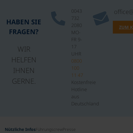
0043
office
732
HABEN SIE
2080
ZUM 
FRAGEN?
MO-
FR 9-
17
WIR
UHR
HELFEN
0800
100
IHNEN
11 47
GERNE.
Kostenfreie
Hotline
aus
Deutschland
Nützliche Infos
Führungscrew
Presse