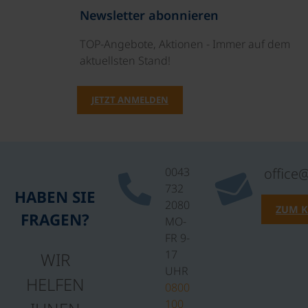
Newsletter abonnieren
TOP-Angebote, Aktionen - Immer auf dem
aktuellsten Stand!
JETZT ANMELDEN
0043
office
732
HABEN SIE
2080
ZUM 
FRAGEN?
MO-
FR 9-
17
WIR
UHR
HELFEN
0800
100