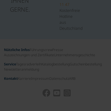
IHNEN
11 47
GERNE.
Kostenfreie
Hotline
aus
Deutschland
Nützliche Infos
Führungscrew
Presse
Auszeichnungen und Zertifikate
Unternehmensgeschichte
Service
Tagesradverleih
Katalogbestellung
Gutscheinbestellung
Newsletteranmeldung
Kontakt
Karriere
Impressum
Datenschutz
ARB