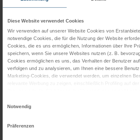
21 Gänge | 28"
Das 21-Gang Tourenrad mit Freilauffunktion ist von den
Marken Schauff oder Kalkhoff. Die Firma Schauff stellt
Diese Website verwendet Cookies
seit 1945…
Wir verwenden auf unserer Website Cookies von Erstanbieter
notwendige Cookies, die für die Nutzung der Website erforder
Mehr lesen
Cookies, die es uns ermöglichen, Informationen über Ihre P
ab
€ 90,-
speichern, wenn Sie unsere Websites nutzen (z. B. bevorzugt
©
Cookies ermöglichen es uns, das Verhalten der Benutzer au
verfolgen und zu analysieren, um Ihnen eine bessere Benutze
Tourenrad Damen
Marketing-Cookies, die verwendet werden, um einzelnen Ben
7 Gänge | 28"
relevante Werbung zu zeigen, einschließlich Profiling auf de
Das 7-Gang Tourenrad mit Rücktrittbremse ist von den
Browserverlaufs. Sie können der Verwendung von nicht not
Marken Schauff oder Kalkhoff. Die Firma Schauff stellt
zustimmen, indem Sie auf die Schaltfläche "Alle akzeptieren"
Einwilligungsauswahl
seit 1945…
entscheiden, nur notwendige Cookies zu verwenden, indem S
Notwendig
klicken.
Mehr lesen
Impressum
Datenschutz
Präferenzen
ab
€ 90,-
©