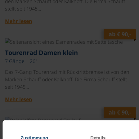
den Marken Schauff oder Kalkhoff. Die Firma Schauff
stellt seit 1945…
Mehr lesen
ab
€ 90,-
©
Tourenrad Damen klein
7 Gänge | 26"
Das 7-Gang Tourenrad mit Rücktrittbremse ist von den
Marken Schauff oder Kalkhoff. Die Firma Schauff stellt
seit 1945…
Mehr lesen
ab
€ 90,-
©
Tourenrad Damen
Zustimmung
Details